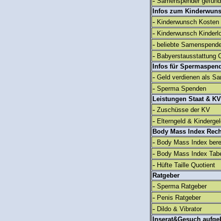
-
Samenspender gefun
Infos zum Kinderwun
-
Kinderwunsch Kosten
-
Kinderwunsch Kinderl
-
beliebte Samenspend
-
Babyerstausstattung C
Infos für Spermaspen
-
Geld verdienen als S
-
Sperma Spenden
Leistungen Staat & KV
-
Zuschüsse der KV
-
Elterngeld & Kinderge
Body Mass Index Rec
-
Body Mass Index ber
-
Body Mass Index Tabe
-
Hüfte Taille Quotient
Ratgeber
-
Sperma Ratgeber
-
Penis Ratgeber
-
Dildo & Vibrator
Inserat&Gesuch aufge