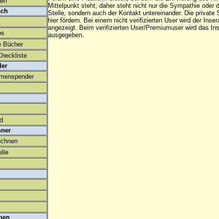
den
Mittelpunkt steht, daher steht nicht nur die Sympathie oder 
sch
Stelle, sondern auch der Kontakt untereinander. Die privat
hier fördern. Bei einem nicht verifizierten User wird der Inser
angezeigt. Beim
verifizierten User/Premiumuser
wird das Ins
os
ausgegeben.
e Bücher
heckliste
der
amenspender
ld
hner
echnen
lle
ben