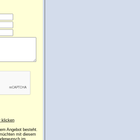
r klicken
 dem Angebot besteht.
 müchten mit diesem
inderwunsch im