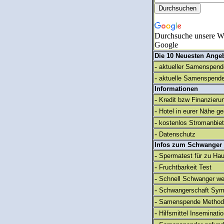
Durchsuche unsere We
Google
Die 10 Neuesten Ange
-
aktueller Samenspende
-
aktuelle Samenspende
Informationen
-
Kredit bzw Finanzieru
-
Hotel in eurer Nähe g
-
kostenlos Stromanbie
-
Datenschutz
Infos zum Schwanger
-
Spermatest für zu Ha
-
Fruchtbarkeit Test
-
Schnell Schwanger we
-
Schwangerschaft Sy
-
Samenspende Method
-
Hilfsmittel Inseminati