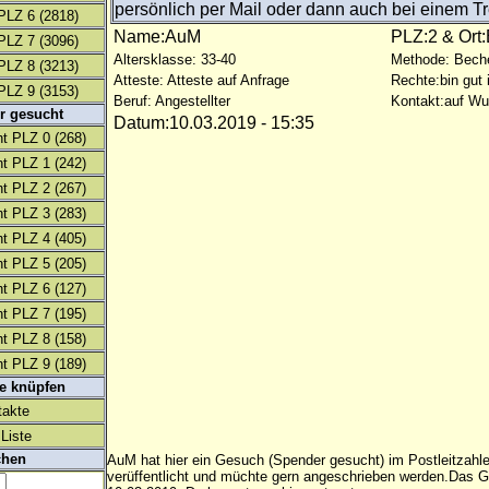
persönlich per Mail oder dann auch bei einem Tr
PLZ 6
(2818)
Name:AuM
PLZ:2 & Ort
PLZ 7
(3096)
Altersklasse: 33-40
Methode: Bech
PLZ 8
(3213)
Atteste: Atteste auf Anfrage
Rechte:bin gut 
PLZ 9
(3153)
Beruf: Angestellter
Kontakt:auf W
r gesucht
Datum:10.03.2019 - 15:35
t PLZ 0
(268)
t PLZ 1
(242)
t PLZ 2
(267)
t PLZ 3
(283)
t PLZ 4
(405)
t PLZ 5
(205)
t PLZ 6
(127)
t PLZ 7
(195)
t PLZ 8
(158)
t PLZ 9
(189)
te knüpfen
takte
Liste
chen
AuM hat hier ein Gesuch (Spender gesucht) im Postleitzahl
verüffentlicht und müchte gern angeschrieben werden.Das 