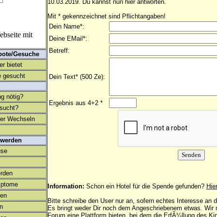
10.03.2019. Du kannst nun hier antworten.
Mit * gekennzeichnet sind Pflichtangaben!
Dein Name*:
bseite mit
Deine EMail*:
Betreff:
bote/Gesuche
r bietet
 gesucht
Dein Text* (500 Ze):
ng nötig?
Ergebnis aus 4+2 *
esucht?
ter Wechseln
 werden
use
rden
mptome
Information:
Schon ein Hotel für die Spende gefunden?
Hie
en
Bitte schreibe den User nur an, sofern echtes Interesse an
on
Es bringt weder Dir noch dem Angeschriebenem etwas. Wir
Forum eine Plattform bieten, bei dem die ErfÃ¼llung des K