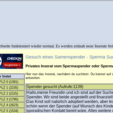
bseite funktioniert wieder normal. Es werden zeitnah neue Inserate fre
Gesuch eines Samenspender - Sperma Su
Privates Inserat vom Spermaspender oder Sper
Hier nun das Inserat, nachdem du suchtest. Du kannst auf d
 bietet
antworten.
PLZ 0
(1391)
Spender gesucht (Aufrufe:1139)
PLZ 1
(2235)
Hallo,meine Freundin und ich sind auf der Suc
PLZ 2
(2115)
Spender. Wir sind beide angestellt und finanziell
PLZ 3
(1795)
Das Kind soll natürlich adoptiert werden, aber t
PLZ 4
(2623)
schön wenn der Spender (auf Wunsch des Kindes
sporadischen Kontakt bereit wäre. Alles weitere 
PLZ 5
(1534)