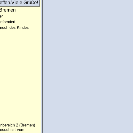
effen.Viele Grüße!
:Bremen
er
informiert
unsch des Kindes
enbereich 2 (Bremen)
Gesuch ist vom