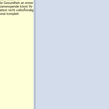
die Gesundheit an erster
e Samenspende könnt Ihr
attext nicht vollstÃ¤ndig
erat komplett