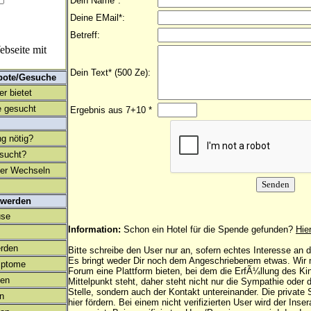
Dein Name*:
Deine EMail*:
Betreff:
bseite mit
Dein Text* (500 Ze):
bote/Gesuche
r bietet
 gesucht
Ergebnis aus 7+10 *
ng nötig?
esucht?
ter Wechseln
 werden
use
Information:
Schon ein Hotel für die Spende gefunden?
Hie
rden
Bitte schreibe den User nur an, sofern echtes Interesse an
Es bringt weder Dir noch dem Angeschriebenem etwas. Wir
mptome
Forum eine Plattform bieten, bei dem die ErfÃ¼llung des K
en
Mittelpunkt steht, daher steht nicht nur die Sympathie oder 
Stelle, sondern auch der Kontakt untereinander. Die privat
on
hier fördern. Bei einem nicht verifizierten User wird der Inser