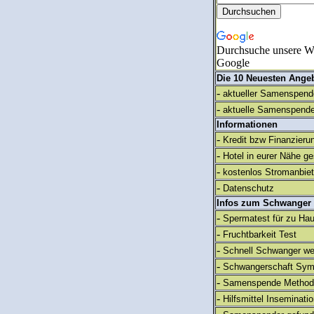
Durchsuche unsere We
Google
Die 10 Neuesten Ange
-
aktueller Samenspende
-
aktuelle Samenspende
Informationen
-
Kredit bzw Finanzieru
-
Hotel in eurer Nähe g
-
kostenlos Stromanbie
-
Datenschutz
Infos zum Schwanger
-
Spermatest für zu Ha
-
Fruchtbarkeit Test
-
Schnell Schwanger we
-
Schwangerschaft Sy
-
Samenspende Method
-
Hilfsmittel Inseminati