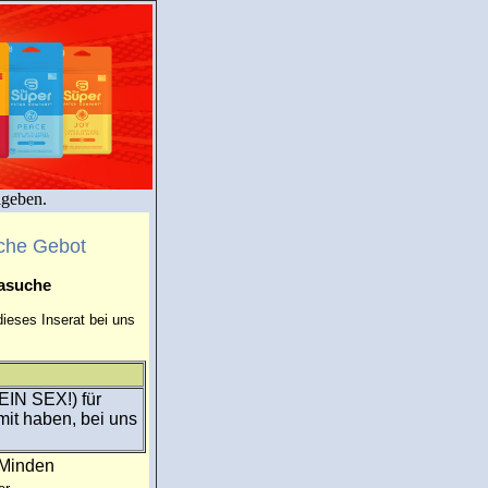
igeben.
che Gebot
masuche
ieses Inserat bei uns
EIN SEX!) für
it haben, bei uns
:Minden