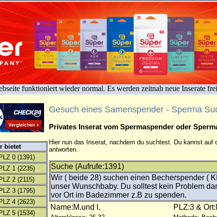
bseite funktioniert wieder normal. Es werden zeitnah neue Inserate fre
Gesuch eines Samenspender - Sperma Su
Privates Inserat vom Spermaspender oder Sper
Hier nun das Inserat, nachdem du suchtest. Du kannst auf d
 bietet
antworten.
PLZ 0
(1391)
Suche (Aufrufe:1391)
PLZ 1
(2235)
Wir ( beide 28) suchen einen Becherspender ( K
PLZ 2
(2115)
unser Wunschbaby. Du solltest kein Problem dam
PLZ 3
(1795)
vor Ort im Badezimmer z.B zu spenden.
PLZ 4
(2623)
Name:M.und I.
PLZ:3 & Ort
PLZ 5
(1534)