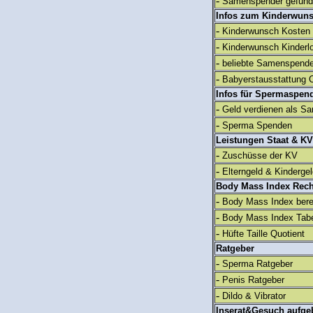
-
Samenspender gefun
Infos zum Kinderwun
-
Kinderwunsch Kosten
-
Kinderwunsch Kinderl
-
beliebte Samenspend
-
Babyerstausstattung C
Infos für Spermaspen
-
Geld verdienen als S
-
Sperma Spenden
Leistungen Staat & KV
-
Zuschüsse der KV
-
Elterngeld & Kinderge
Body Mass Index Rec
-
Body Mass Index ber
-
Body Mass Index Tabe
-
Hüfte Taille Quotient
Ratgeber
-
Sperma Ratgeber
-
Penis Ratgeber
-
Dildo & Vibrator
Inserat&Gesuch aufge