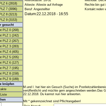
Altersklasse: 26-32
Methode: Bech
PLZ 6
(2818)
Atteste: Atteste auf Anfrage
Rechte:bin gut 
PLZ 7
(3096)
Beruf: Angestellter
Kontakt:reden w
Datum:22.12.2018 - 16:55
PLZ 8
(3213)
PLZ 9
(3153)
r gesucht
t PLZ 0
(268)
t PLZ 1
(242)
t PLZ 2
(267)
t PLZ 3
(283)
t PLZ 4
(405)
t PLZ 5
(205)
t PLZ 6
(127)
t PLZ 7
(195)
t PLZ 8
(158)
t PLZ 9
(189)
te knüpfen
M.und I. hat hier ein Gesuch (Suche) im Postleitzahlenberei
takte
verüffentlicht und müchte gern angeschrieben werden.Das 
22.12.2018. Du kannst nun hier antworten.
Liste
chen
Mit * gekennzeichnet sind Pflichtangaben!