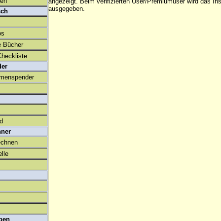
den
angezeigt. Beim
verifizierten User/Premiumuser
wird das Ins
ausgegeben.
sch
os
e Bücher
heckliste
der
amenspender
ld
hner
echnen
lle
ben