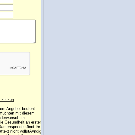
r klicken
 dem Angebot besteht.
 müchten mit diesem
inderwunsch im
die Gesundheit an erster
e Samenspende könnt Ihr
attext nicht vollstÃ¤ndig