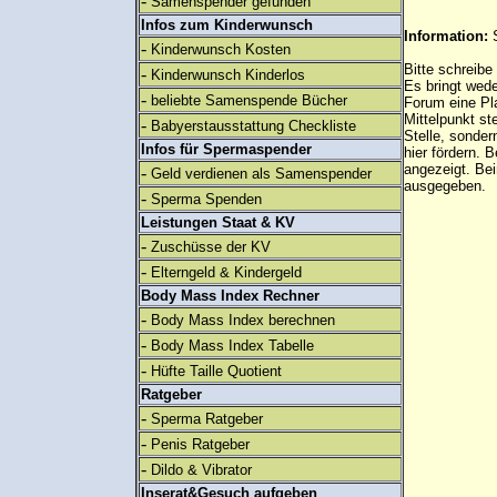
-
Samenspender gefunden
Infos zum Kinderwunsch
Information:
-
Kinderwunsch Kosten
Bitte schreibe
-
Kinderwunsch Kinderlos
Es bringt wed
-
beliebte Samenspende Bücher
Forum eine Pl
Mittelpunkt st
-
Babyerstausstattung Checkliste
Stelle, sonder
Infos für Spermaspender
hier fördern. B
angezeigt. B
-
Geld verdienen als Samenspender
ausgegeben.
-
Sperma Spenden
Leistungen Staat & KV
-
Zuschüsse der KV
-
Elterngeld & Kindergeld
Body Mass Index Rechner
-
Body Mass Index berechnen
-
Body Mass Index Tabelle
-
Hüfte Taille Quotient
Ratgeber
-
Sperma Ratgeber
-
Penis Ratgeber
-
Dildo & Vibrator
Inserat&Gesuch aufgeben