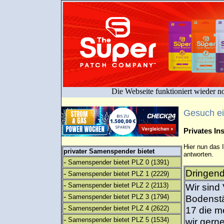
Die Webseite funktioniert wieder n
Gesuch e
Privates I
Hier nun das 
privater Samenspender bietet
antworten.
-
Samenspender bietet PLZ 0
(1391)
Dringend
-
Samenspender bietet PLZ 1
(2229)
-
Samenspender bietet PLZ 2
(2113)
Wir sind 
-
Samenspender bietet PLZ 3
(1794)
Bodenstä
-
Samenspender bietet PLZ 4
(2622)
17 die m
-
Samenspender bietet PLZ 5
(1534)
wir gern