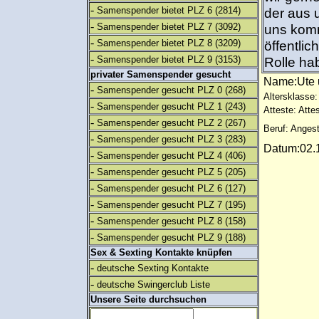
-
Samenspender bietet PLZ 6
(2814)
der aus 
-
Samenspender bietet PLZ 7
(3092)
uns komm
-
Samenspender bietet PLZ 8
(3209)
öffentli
-
Samenspender bietet PLZ 9
(3153)
Rolle ha
privater Samenspender gesucht
Name:Ute
-
Samenspender gesucht PLZ 0
(268)
Altersklasse:
-
Samenspender gesucht PLZ 1
(243)
Atteste: Atte
-
Samenspender gesucht PLZ 2
(267)
Beruf: Angest
-
Samenspender gesucht PLZ 3
(283)
Datum:02.1
-
Samenspender gesucht PLZ 4
(406)
-
Samenspender gesucht PLZ 5
(205)
-
Samenspender gesucht PLZ 6
(127)
-
Samenspender gesucht PLZ 7
(195)
-
Samenspender gesucht PLZ 8
(158)
-
Samenspender gesucht PLZ 9
(188)
Sex & Sexting Kontakte knüpfen
-
deutsche Sexting Kontakte
-
deutsche Swingerclub Liste
Unsere Seite durchsuchen