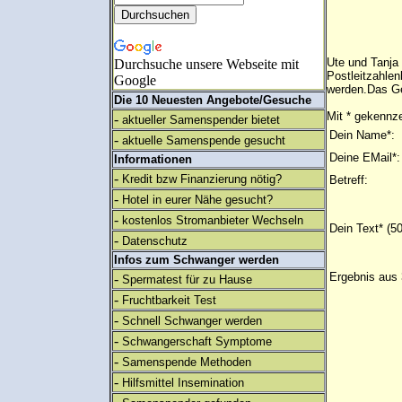
Ute und Tanja 
Durchsuche unsere Webseite mit
Postleitzahlen
Google
werden.Das Ge
Die 10 Neuesten Angebote/Gesuche
Mit * gekennze
-
aktueller Samenspender bietet
Dein Name*:
-
aktuelle Samenspende gesucht
Deine EMail*:
Informationen
-
Kredit bzw Finanzierung nötig?
Betreff:
-
Hotel in eurer Nähe gesucht?
-
kostenlos Stromanbieter Wechseln
Dein Text* (5
-
Datenschutz
Infos zum Schwanger werden
Ergebnis aus 
-
Spermatest für zu Hause
-
Fruchtbarkeit Test
-
Schnell Schwanger werden
-
Schwangerschaft Symptome
-
Samenspende Methoden
-
Hilfsmittel Insemination