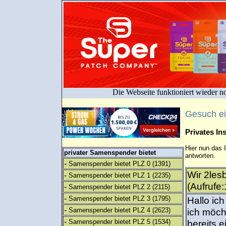
Die Webseite funktioniert wieder n
Gesuch e
Privates I
Hier nun das 
privater Samenspender bietet
antworten.
-
Samenspender bietet PLZ 0
(1391)
Wir 2les
-
Samenspender bietet PLZ 1
(2235)
(Aufrufe
-
Samenspender bietet PLZ 2
(2115)
-
Samenspender bietet PLZ 3
(1795)
Hallo ic
-
Samenspender bietet PLZ 4
(2623)
ich möch
-
Samenspender bietet PLZ 5
(1534)
bereits 