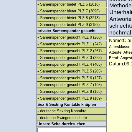
-
Samenspender bietet PLZ 6
(2818)
Methode 
-
Samenspender bietet PLZ 7
(3096)
Unterhal
-
Samenspender bietet PLZ 8
(3213)
Antworte
-
Samenspender bietet PLZ 9
(3153)
schlecht
privater Samenspender gesucht
nochmal 
-
Samenspender gesucht PLZ 0
(268)
Name:Cla
-
Samenspender gesucht PLZ 1
(242)
Altersklasse:
-
Samenspender gesucht PLZ 2
(267)
Atteste: Atte
-
Samenspender gesucht PLZ 3
(283)
Beruf: Angest
Datum:09.1
-
Samenspender gesucht PLZ 4
(405)
-
Samenspender gesucht PLZ 5
(205)
-
Samenspender gesucht PLZ 6
(127)
-
Samenspender gesucht PLZ 7
(195)
-
Samenspender gesucht PLZ 8
(158)
-
Samenspender gesucht PLZ 9
(189)
Sex & Sexting Kontakte knüpfen
-
deutsche Sexting Kontakte
-
deutsche Swingerclub Liste
Unsere Seite durchsuchen