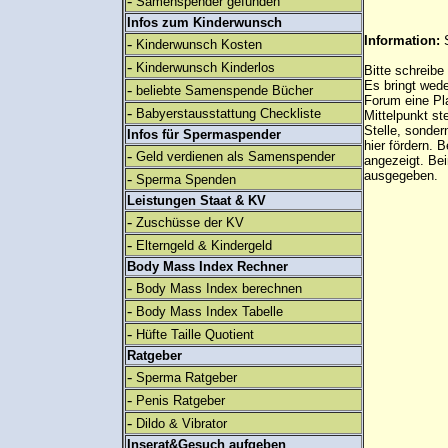
-
Samenspender gefunden
Infos zum Kinderwunsch
Information:
-
Kinderwunsch Kosten
-
Kinderwunsch Kinderlos
Bitte schreibe
Es bringt wed
-
beliebte Samenspende Bücher
Forum eine Pl
-
Babyerstausstattung Checkliste
Mittelpunkt st
Stelle, sonder
Infos für Spermaspender
hier fördern. B
-
Geld verdienen als Samenspender
angezeigt. B
ausgegeben.
-
Sperma Spenden
Leistungen Staat & KV
-
Zuschüsse der KV
-
Elterngeld & Kindergeld
Body Mass Index Rechner
-
Body Mass Index berechnen
-
Body Mass Index Tabelle
-
Hüfte Taille Quotient
Ratgeber
-
Sperma Ratgeber
-
Penis Ratgeber
-
Dildo & Vibrator
Inserat&Gesuch aufgeben