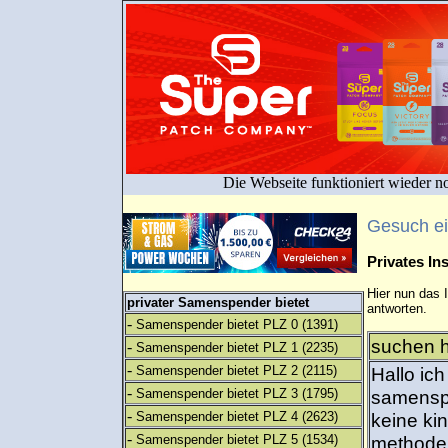
Die Webseite funktioniert wieder n
Gesuch e
Privates I
Hier nun das 
privater Samenspender bietet
antworten.
-
Samenspender bietet PLZ 0
(1391)
suchen h
-
Samenspender bietet PLZ 1
(2235)
-
Samenspender bietet PLZ 2
(2115)
Hallo ich
-
Samenspender bietet PLZ 3
(1795)
samenspe
-
Samenspender bietet PLZ 4
(2623)
keine ki
-
Samenspender bietet PLZ 5
(1534)
methode 