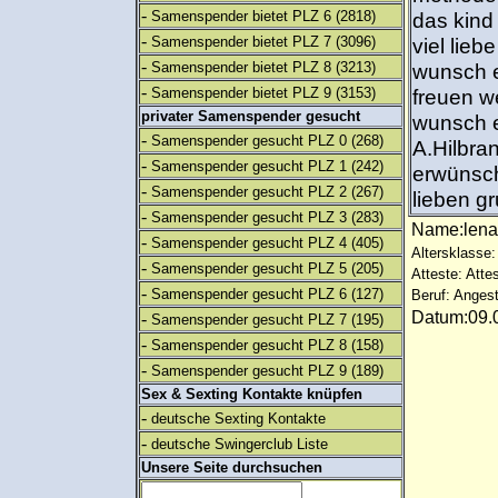
-
Samenspender bietet PLZ 6
(2818)
das kind
-
Samenspender bietet PLZ 7
(3096)
viel lie
-
Samenspender bietet PLZ 8
(3213)
wunsch e
-
Samenspender bietet PLZ 9
(3153)
freuen w
privater Samenspender gesucht
wunsch e
-
Samenspender gesucht PLZ 0
(268)
A.Hilbr
-
Samenspender gesucht PLZ 1
(242)
erwünsch
-
Samenspender gesucht PLZ 2
(267)
lieben g
-
Samenspender gesucht PLZ 3
(283)
Name:len
-
Samenspender gesucht PLZ 4
(405)
Altersklasse:
-
Samenspender gesucht PLZ 5
(205)
Atteste: Atte
-
Samenspender gesucht PLZ 6
(127)
Beruf: Angest
Datum:09.0
-
Samenspender gesucht PLZ 7
(195)
-
Samenspender gesucht PLZ 8
(158)
-
Samenspender gesucht PLZ 9
(189)
Sex & Sexting Kontakte knüpfen
-
deutsche Sexting Kontakte
-
deutsche Swingerclub Liste
Unsere Seite durchsuchen