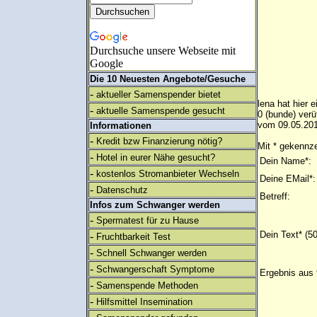
Durchsuche unsere Webseite mit
Google
Die 10 Neuesten Angebote/Gesuche
-
aktueller Samenspender bietet
lena hat hier 
-
aktuelle Samenspende gesucht
0 (bunde) ver
vom 09.05.201
Informationen
-
Kredit bzw Finanzierung nötig?
Mit * gekennze
-
Hotel in eurer Nähe gesucht?
Dein Name*:
-
kostenlos Stromanbieter Wechseln
Deine EMail*:
-
Datenschutz
Betreff:
Infos zum Schwanger werden
-
Spermatest für zu Hause
Dein Text* (5
-
Fruchtbarkeit Test
-
Schnell Schwanger werden
-
Schwangerschaft Symptome
Ergebnis aus 
-
Samenspende Methoden
-
Hilfsmittel Insemination