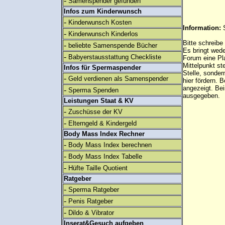
-
Samenspender gefunden
Infos zum Kinderwunsch
-
Kinderwunsch Kosten
Information:
-
Kinderwunsch Kinderlos
Bitte schreibe
-
beliebte Samenspende Bücher
Es bringt wed
-
Babyerstausstattung Checkliste
Forum eine Pl
Mittelpunkt st
Infos für Spermaspender
Stelle, sonder
-
Geld verdienen als Samenspender
hier fördern. B
angezeigt. B
-
Sperma Spenden
ausgegeben.
Leistungen Staat & KV
-
Zuschüsse der KV
-
Elterngeld & Kindergeld
Body Mass Index Rechner
-
Body Mass Index berechnen
-
Body Mass Index Tabelle
-
Hüfte Taille Quotient
Ratgeber
-
Sperma Ratgeber
-
Penis Ratgeber
-
Dildo & Vibrator
Inserat&Gesuch aufgeben