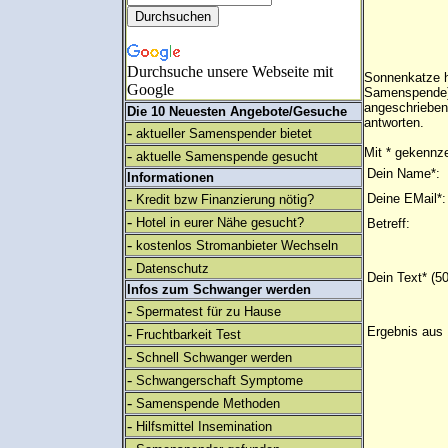
Durchsuche unsere Webseite mit
Sonnenkatze h
Google
Samenspende) 
angeschrieben
Die 10 Neuesten Angebote/Gesuche
antworten.
-
aktueller Samenspender bietet
Mit * gekennze
-
aktuelle Samenspende gesucht
Dein Name*:
Informationen
-
Deine EMail*:
Kredit bzw Finanzierung nötig?
-
Hotel in eurer Nähe gesucht?
Betreff:
-
kostenlos Stromanbieter Wechseln
-
Datenschutz
Dein Text* (5
Infos zum Schwanger werden
-
Spermatest für zu Hause
Ergebnis aus 
-
Fruchtbarkeit Test
-
Schnell Schwanger werden
-
Schwangerschaft Symptome
-
Samenspende Methoden
-
Hilfsmittel Insemination