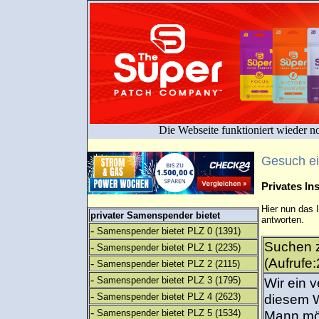
Die Webseite funktioniert wieder n
Gesuch e
Privates I
Hier nun das 
privater Samenspender bietet
antworten.
-
Samenspender bietet PLZ 0
(1391)
Suchen 
-
Samenspender bietet PLZ 1
(2235)
(Aufrufe
-
Samenspender bietet PLZ 2
(2115)
-
Samenspender bietet PLZ 3
(1795)
Wir ein 
-
Samenspender bietet PLZ 4
(2623)
diesem 
-
Samenspender bietet PLZ 5
(1534)
Mann mö