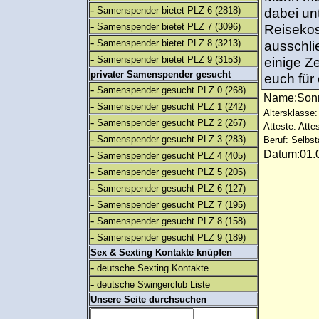
-
Samenspender bietet PLZ 6
(2818)
dabei un
-
Samenspender bietet PLZ 7
(3096)
Reisekos
-
Samenspender bietet PLZ 8
(3213)
ausschli
-
Samenspender bietet PLZ 9
(3153)
einige Z
privater Samenspender gesucht
euch fü
-
Samenspender gesucht PLZ 0
(268)
Name:Son
-
Samenspender gesucht PLZ 1
(242)
Altersklasse:
-
Samenspender gesucht PLZ 2
(267)
Atteste: Atte
-
Samenspender gesucht PLZ 3
(283)
Beruf: Selbst
Datum:01.0
-
Samenspender gesucht PLZ 4
(405)
-
Samenspender gesucht PLZ 5
(205)
-
Samenspender gesucht PLZ 6
(127)
-
Samenspender gesucht PLZ 7
(195)
-
Samenspender gesucht PLZ 8
(158)
-
Samenspender gesucht PLZ 9
(189)
Sex & Sexting Kontakte knüpfen
-
deutsche Sexting Kontakte
-
deutsche Swingerclub Liste
Unsere Seite durchsuchen