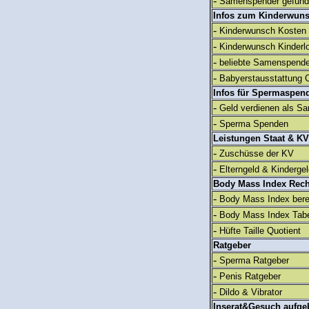
-
Samenspender gefun
Infos zum Kinderwun
-
Kinderwunsch Kosten
-
Kinderwunsch Kinderl
-
beliebte Samenspend
-
Babyerstausstattung C
Infos für Spermaspen
-
Geld verdienen als S
-
Sperma Spenden
Leistungen Staat & KV
-
Zuschüsse der KV
-
Elterngeld & Kinderge
Body Mass Index Rec
-
Body Mass Index ber
-
Body Mass Index Tabe
-
Hüfte Taille Quotient
Ratgeber
-
Sperma Ratgeber
-
Penis Ratgeber
-
Dildo & Vibrator
Inserat&Gesuch aufge