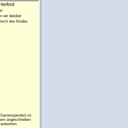
Herford
er
n wir darüber
unsch des Kindes
n Samenspender) im
 gern angeschrieben
 antworten.