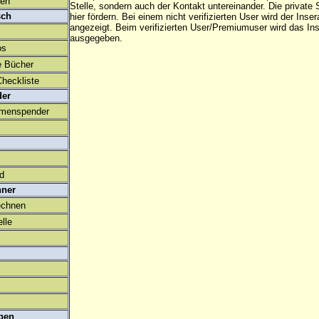
den
Stelle, sondern auch der Kontakt untereinander. Die privat
sch
hier fördern. Bei einem nicht verifizierten User wird der Inser
angezeigt. Beim
verifizierten User/Premiumuser
wird das Ins
ausgegeben.
os
e Bücher
heckliste
der
amenspender
ld
hner
echnen
lle
ben