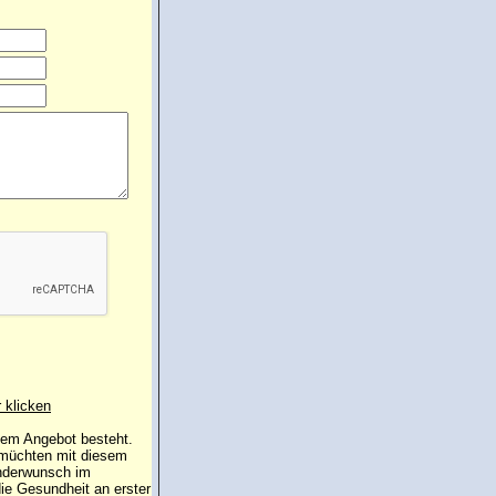
r klicken
 dem Angebot besteht.
 müchten mit diesem
inderwunsch im
die Gesundheit an erster