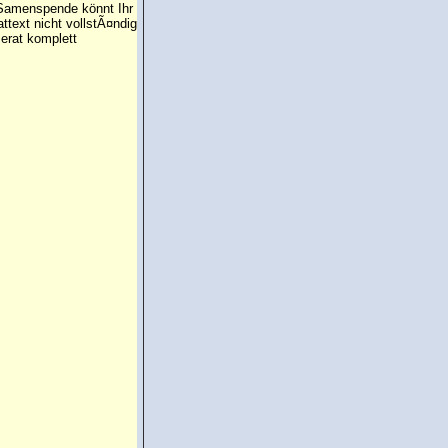
e Samenspende könnt Ihr
attext nicht vollstÃ¤ndig
erat komplett