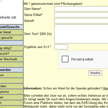
Mit * gekennzeichnet sind Pflichtangaben!
Dein Name*:
Deine EMail*:
bseite mit
Betreff:
bote/Gesuche
r bietet
Dein Text* (500 Ze):
 gesucht
Ergebnis aus 6+3 *
ng nötig?
esucht?
ter Wechseln
 werden
use
rden
Information:
Schon ein Hotel für die Spende gefunden?
Hie
mptome
Bitte schreibe den User nur an, sofern echtes Interesse an
en
Es bringt weder Dir noch dem Angeschriebenem etwas. Wir
on
Forum eine Plattform bieten, bei dem die ErfÃ¼llung des K
Mittelpunkt steht, daher steht nicht nur die Sympathie oder 