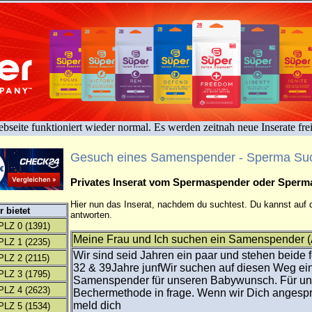
bseite funktioniert wieder normal. Es werden zeitnah neue Inserate fre
Gesuch eines Samenspender - Sperma Su
Privates Inserat vom Spermaspender oder Sper
Hier nun das Inserat, nachdem du suchtest. Du kannst auf d
 bietet
antworten.
PLZ 0
(1391)
Meine Frau und Ich suchen ein Samenspender (
PLZ 1
(2235)
Wir sind seid Jahren ein paar und stehen beide 
PLZ 2
(2115)
32 & 39Jahre junfWir suchen auf diesen Weg ei
PLZ 3
(1795)
Samenspender für unseren Babywunsch. Für un
PLZ 4
(2623)
Bechermethode in frage. Wenn wir Dich angespr
meld dich
PLZ 5
(1534)