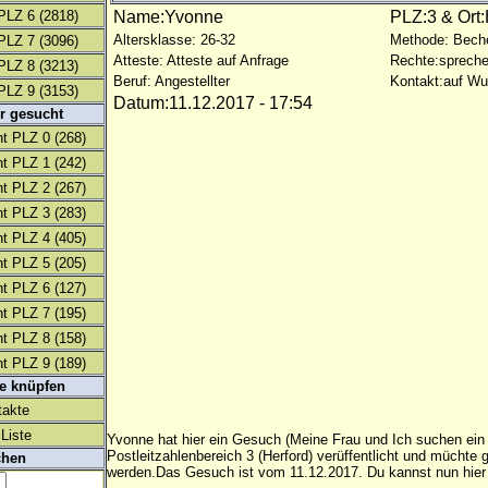
PLZ 6
(2818)
Name:Yvonne
PLZ:3 & Ort:
Altersklasse: 26-32
Methode: Bech
PLZ 7
(3096)
Atteste: Atteste auf Anfrage
Rechte:spreche
PLZ 8
(3213)
Beruf: Angestellter
Kontakt:auf W
PLZ 9
(3153)
Datum:11.12.2017 - 17:54
r gesucht
t PLZ 0
(268)
t PLZ 1
(242)
t PLZ 2
(267)
t PLZ 3
(283)
t PLZ 4
(405)
t PLZ 5
(205)
t PLZ 6
(127)
t PLZ 7
(195)
t PLZ 8
(158)
t PLZ 9
(189)
te knüpfen
takte
Liste
Yvonne hat hier ein Gesuch (Meine Frau und Ich suchen ei
Postleitzahlenbereich 3 (Herford) verüffentlicht und müchte
chen
werden.Das Gesuch ist vom 11.12.2017. Du kannst nun hier