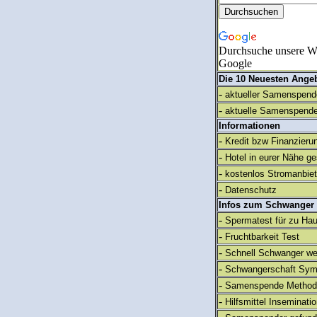
Durchsuche unsere We
Google
Die 10 Neuesten Ange
-
aktueller Samenspende
-
aktuelle Samenspende
Informationen
-
Kredit bzw Finanzieru
-
Hotel in eurer Nähe g
-
kostenlos Stromanbie
-
Datenschutz
Infos zum Schwanger
-
Spermatest für zu Ha
-
Fruchtbarkeit Test
-
Schnell Schwanger we
-
Schwangerschaft Sy
-
Samenspende Method
-
Hilfsmittel Inseminati