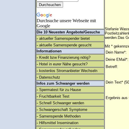
Durchsuche unsere Webseite mit
Google
Stefanie Wass
Die 10 Neuesten Angebote/Gesuche
Postleitzahlen
werden.Das Ge
-
aktueller Samenspender bietet
-
aktuelle Samenspende gesucht
Mit * gekennze
Informationen
Dein Name*:
-
Kredit bzw Finanzierung nötig?
Deine EMail*:
-
Hotel in eurer Nähe gesucht?
Betreff:
-
kostenlos Stromanbieter Wechseln
-
Datenschutz
Dein Text* (5
Infos zum Schwanger werden
-
Spermatest für zu Hause
-
Fruchtbarkeit Test
Ergebnis aus 
-
Schnell Schwanger werden
-
Schwangerschaft Symptome
-
Samenspende Methoden
-
Hilfsmittel Insemination