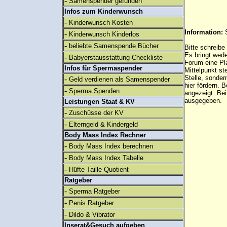
-
Samenspender gefunden
Infos zum Kinderwunsch
-
Kinderwunsch Kosten
Information:
-
Kinderwunsch Kinderlos
-
beliebte Samenspende Bücher
Bitte schreibe
Es bringt wed
-
Babyerstausstattung Checkliste
Forum eine Pl
Infos für Spermaspender
Mittelpunkt st
Stelle, sonder
-
Geld verdienen als Samenspender
hier fördern. B
-
Sperma Spenden
angezeigt. B
ausgegeben.
Leistungen Staat & KV
-
Zuschüsse der KV
-
Elterngeld & Kindergeld
Body Mass Index Rechner
-
Body Mass Index berechnen
-
Body Mass Index Tabelle
-
Hüfte Taille Quotient
Ratgeber
-
Sperma Ratgeber
-
Penis Ratgeber
-
Dildo & Vibrator
Inserat&Gesuch aufgeben