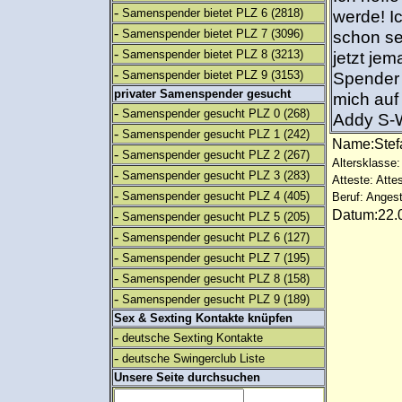
-
Samenspender bietet PLZ 6
(2818)
werde! I
-
Samenspender bietet PLZ 7
(3096)
schon se
-
Samenspender bietet PLZ 8
(3213)
jetzt je
-
Samenspender bietet PLZ 9
(3153)
Spender 
privater Samenspender gesucht
mich auf
-
Samenspender gesucht PLZ 0
(268)
Addy S-
-
Samenspender gesucht PLZ 1
(242)
Name:Stef
-
Samenspender gesucht PLZ 2
(267)
Altersklasse:
-
Samenspender gesucht PLZ 3
(283)
Atteste: Atte
-
Samenspender gesucht PLZ 4
(405)
Beruf: Angest
Datum:22.0
-
Samenspender gesucht PLZ 5
(205)
-
Samenspender gesucht PLZ 6
(127)
-
Samenspender gesucht PLZ 7
(195)
-
Samenspender gesucht PLZ 8
(158)
-
Samenspender gesucht PLZ 9
(189)
Sex & Sexting Kontakte knüpfen
-
deutsche Sexting Kontakte
-
deutsche Swingerclub Liste
Unsere Seite durchsuchen