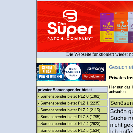
Die Webseite funktioniert wieder n
Gesuch e
Privates I
Hier nun das 
privater Samenspender bietet
antworten.
-
Samenspender bietet PLZ 0
(1391)
Seriösen
-
Samenspender bietet PLZ 1
(2235)
-
Samenspender bietet PLZ 2
(2115)
Schön gut
-
Samenspender bietet PLZ 3
(1795)
Suche na
-
Samenspender bietet PLZ 4
(2623)
nicht ge
-
Samenspender bietet PLZ 5
(1534)
Ich hoff