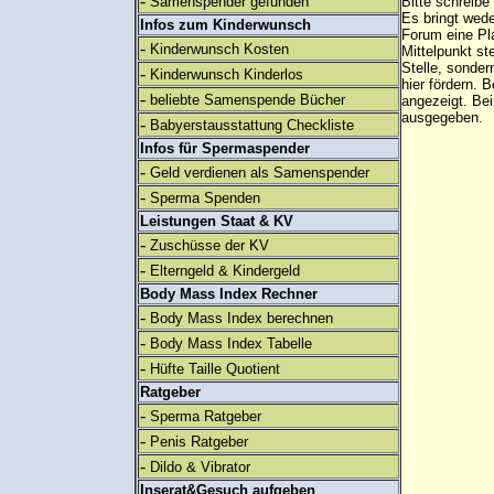
-
Samenspender gefunden
Bitte schreibe
Es bringt wed
Infos zum Kinderwunsch
Forum eine Pl
-
Kinderwunsch Kosten
Mittelpunkt st
Stelle, sonder
-
Kinderwunsch Kinderlos
hier fördern. B
-
beliebte Samenspende Bücher
angezeigt. B
ausgegeben.
-
Babyerstausstattung Checkliste
Infos für Spermaspender
-
Geld verdienen als Samenspender
-
Sperma Spenden
Leistungen Staat & KV
-
Zuschüsse der KV
-
Elterngeld & Kindergeld
Body Mass Index Rechner
-
Body Mass Index berechnen
-
Body Mass Index Tabelle
-
Hüfte Taille Quotient
Ratgeber
-
Sperma Ratgeber
-
Penis Ratgeber
-
Dildo & Vibrator
Inserat&Gesuch aufgeben