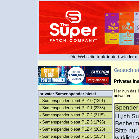
Die Webseite funktioniert wieder n
Gesuch e
Privates I
Hier nun das 
privater Samenspender bietet
antworten.
-
Samenspender bietet PLZ 0
(1391)
Spender 
-
Samenspender bietet PLZ 1
(2235)
-
Samenspender bietet PLZ 2
(2115)
Hi,ich S
-
Samenspender bietet PLZ 3
(1795)
Becherme
-
Samenspender bietet PLZ 4
(2623)
Bitte nu
-
Samenspender bietet PLZ 5
(1534)
wirklich