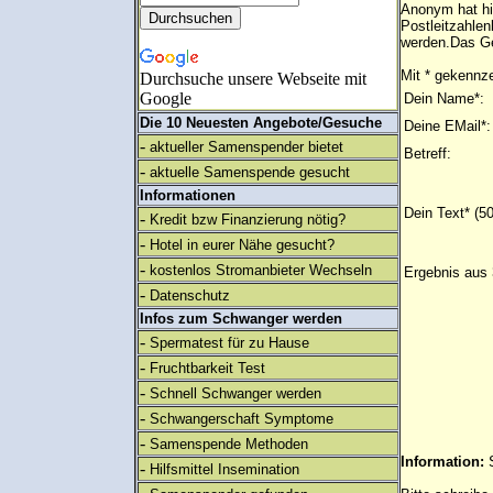
Anonym hat hi
Postleitzahlen
werden.Das Ge
Mit * gekennze
Durchsuche unsere Webseite mit
Google
Dein Name*:
Die 10 Neuesten Angebote/Gesuche
Deine EMail*:
-
aktueller Samenspender bietet
Betreff:
-
aktuelle Samenspende gesucht
Informationen
Dein Text* (5
-
Kredit bzw Finanzierung nötig?
-
Hotel in eurer Nähe gesucht?
-
kostenlos Stromanbieter Wechseln
Ergebnis aus 
-
Datenschutz
Infos zum Schwanger werden
-
Spermatest für zu Hause
-
Fruchtbarkeit Test
-
Schnell Schwanger werden
-
Schwangerschaft Symptome
-
Samenspende Methoden
Information:
-
Hilfsmittel Insemination