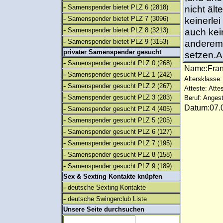
-
Samenspender bietet PLZ 6
(2818)
nicht ält
-
Samenspender bietet PLZ 7
(3096)
keinerlei
-
Samenspender bietet PLZ 8
(3213)
auch kei
-
Samenspender bietet PLZ 9
(3153)
anderem 
privater Samenspender gesucht
setzen.A
-
Samenspender gesucht PLZ 0
(268)
Name:Fran
-
Samenspender gesucht PLZ 1
(242)
Altersklasse:
-
Samenspender gesucht PLZ 2
(267)
Atteste: Atte
-
Samenspender gesucht PLZ 3
(283)
Beruf: Angest
Datum:07.0
-
Samenspender gesucht PLZ 4
(405)
-
Samenspender gesucht PLZ 5
(205)
-
Samenspender gesucht PLZ 6
(127)
-
Samenspender gesucht PLZ 7
(195)
-
Samenspender gesucht PLZ 8
(158)
-
Samenspender gesucht PLZ 9
(189)
Sex & Sexting Kontakte knüpfen
-
deutsche Sexting Kontakte
-
deutsche Swingerclub Liste
Unsere Seite durchsuchen