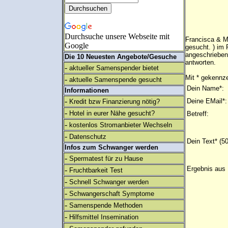
Durchsuche unsere Webseite mit
Francisca & M
Google
gesucht. ) im 
angeschrieben
Die 10 Neuesten Angebote/Gesuche
antworten.
-
aktueller Samenspender bietet
Mit * gekennze
-
aktuelle Samenspende gesucht
Dein Name*:
Informationen
-
Deine EMail*:
Kredit bzw Finanzierung nötig?
-
Hotel in eurer Nähe gesucht?
Betreff:
-
kostenlos Stromanbieter Wechseln
-
Datenschutz
Dein Text* (5
Infos zum Schwanger werden
-
Spermatest für zu Hause
Ergebnis aus 
-
Fruchtbarkeit Test
-
Schnell Schwanger werden
-
Schwangerschaft Symptome
-
Samenspende Methoden
-
Hilfsmittel Insemination