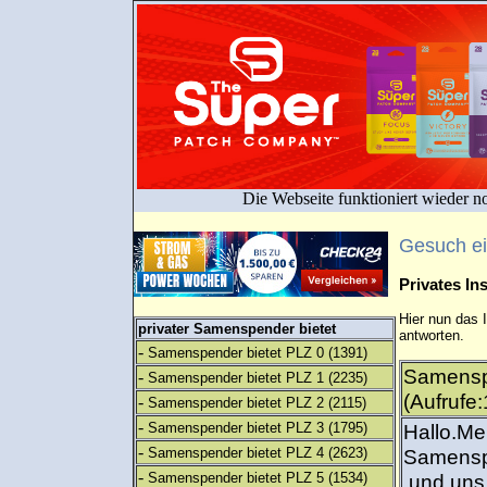
Die Webseite funktioniert wieder n
Gesuch e
Privates I
Hier nun das 
privater Samenspender bietet
antworten.
-
Samenspender bietet PLZ 0
(1391)
Samensp
-
Samenspender bietet PLZ 1
(2235)
(Aufrufe
-
Samenspender bietet PLZ 2
(2115)
-
Samenspender bietet PLZ 3
(1795)
Hallo.Me
-
Samenspender bietet PLZ 4
(2623)
Samenspe
-
Samenspender bietet PLZ 5
(1534)
,und uns 