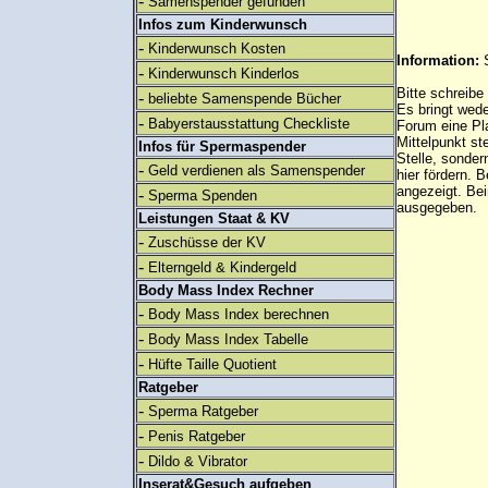
-
Samenspender gefunden
Infos zum Kinderwunsch
-
Kinderwunsch Kosten
Information:
-
Kinderwunsch Kinderlos
Bitte schreibe
-
beliebte Samenspende Bücher
Es bringt wed
-
Babyerstausstattung Checkliste
Forum eine Pl
Mittelpunkt st
Infos für Spermaspender
Stelle, sonder
-
Geld verdienen als Samenspender
hier fördern. B
angezeigt. B
-
Sperma Spenden
ausgegeben.
Leistungen Staat & KV
-
Zuschüsse der KV
-
Elterngeld & Kindergeld
Body Mass Index Rechner
-
Body Mass Index berechnen
-
Body Mass Index Tabelle
-
Hüfte Taille Quotient
Ratgeber
-
Sperma Ratgeber
-
Penis Ratgeber
-
Dildo & Vibrator
Inserat&Gesuch aufgeben