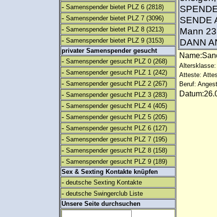
-
Samenspender bietet PLZ 6
(2818)
SPENDE 
-
Samenspender bietet PLZ 7
(3096)
SENDE A
-
Samenspender bietet PLZ 8
(3213)
Mann 2
-
Samenspender bietet PLZ 9
(3153)
DANN 
privater Samenspender gesucht
Name:San
-
Samenspender gesucht PLZ 0
(268)
Altersklasse:
-
Samenspender gesucht PLZ 1
(242)
Atteste: Atte
-
Samenspender gesucht PLZ 2
(267)
Beruf: Angest
Datum:26.0
-
Samenspender gesucht PLZ 3
(283)
-
Samenspender gesucht PLZ 4
(405)
-
Samenspender gesucht PLZ 5
(205)
-
Samenspender gesucht PLZ 6
(127)
-
Samenspender gesucht PLZ 7
(195)
-
Samenspender gesucht PLZ 8
(158)
-
Samenspender gesucht PLZ 9
(189)
Sex & Sexting Kontakte knüpfen
-
deutsche Sexting Kontakte
-
deutsche Swingerclub Liste
Unsere Seite durchsuchen