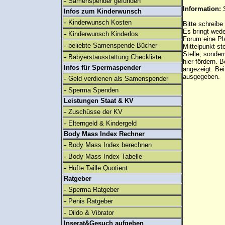
-
Samenspender gefunden
Information:
Infos zum Kinderwunsch
-
Kinderwunsch Kosten
Bitte schreibe
Es bringt wed
-
Kinderwunsch Kinderlos
Forum eine Pl
-
beliebte Samenspende Bücher
Mittelpunkt st
Stelle, sonder
-
Babyerstausstattung Checkliste
hier fördern. B
Infos für Spermaspender
angezeigt. B
ausgegeben.
-
Geld verdienen als Samenspender
-
Sperma Spenden
Leistungen Staat & KV
-
Zuschüsse der KV
-
Elterngeld & Kindergeld
Body Mass Index Rechner
-
Body Mass Index berechnen
-
Body Mass Index Tabelle
-
Hüfte Taille Quotient
Ratgeber
-
Sperma Ratgeber
-
Penis Ratgeber
-
Dildo & Vibrator
Inserat&Gesuch aufgeben