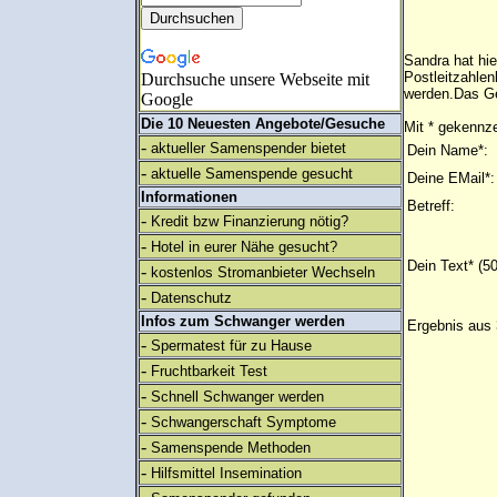
Sandra hat hie
Postleitzahlen
Durchsuche unsere Webseite mit
werden.Das Ge
Google
Die 10 Neuesten Angebote/Gesuche
Mit * gekennze
-
aktueller Samenspender bietet
Dein Name*:
-
aktuelle Samenspende gesucht
Deine EMail*:
Informationen
Betreff:
-
Kredit bzw Finanzierung nötig?
-
Hotel in eurer Nähe gesucht?
Dein Text* (5
-
kostenlos Stromanbieter Wechseln
-
Datenschutz
Infos zum Schwanger werden
Ergebnis aus 
-
Spermatest für zu Hause
-
Fruchtbarkeit Test
-
Schnell Schwanger werden
-
Schwangerschaft Symptome
-
Samenspende Methoden
-
Hilfsmittel Insemination