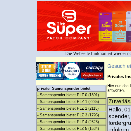
Die Webseite funktioniert wieder n
Gesuch e
Privates I
Hier nun das 
privater Samenspender bietet
antworten.
-
Samenspender bietet PLZ 0
(1391)
Zuverläs
-
Samenspender bietet PLZ 1
(2235)
-
Samenspender bietet PLZ 2
(2115)
Hallo, 0
-
Samenspender bietet PLZ 3
(1795)
spender,
-
Samenspender bietet PLZ 4
(2623)
fordergr
-
Samenspender bietet PLZ 5
(1534)
erfolge