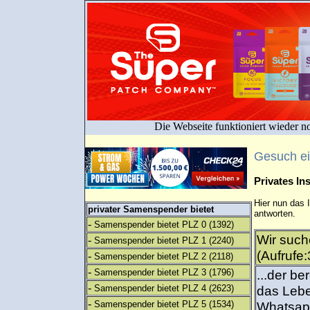
Die Webseite funktioniert wieder n
Gesuch e
Privates I
Hier nun das 
privater Samenspender bietet
antworten.
-
Samenspender bietet PLZ 0
(1392)
Wir such
-
Samenspender bietet PLZ 1
(2240)
(Aufrufe
-
Samenspender bietet PLZ 2
(2118)
-
Samenspender bietet PLZ 3
(1796)
...der be
-
Samenspender bietet PLZ 4
(2623)
das Lebe
-
Samenspender bietet PLZ 5
(1534)
Whatsap