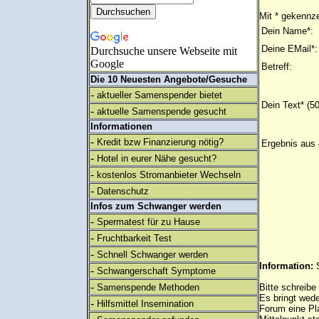
Mit * gekennze
Dein Name*:
Deine EMail*:
Durchsuche unsere Webseite mit
Google
Betreff:
Die 10 Neuesten Angebote/Gesuche
-
aktueller Samenspender bietet
Dein Text* (5
-
aktuelle Samenspende gesucht
Informationen
-
Kredit bzw Finanzierung nötig?
Ergebnis aus 
-
Hotel in eurer Nähe gesucht?
-
kostenlos Stromanbieter Wechseln
-
Datenschutz
Infos zum Schwanger werden
-
Spermatest für zu Hause
-
Fruchtbarkeit Test
-
Schnell Schwanger werden
Information:
-
Schwangerschaft Symptome
-
Samenspende Methoden
Bitte schreibe
Es bringt wed
-
Hilfsmittel Insemination
Forum eine Pl