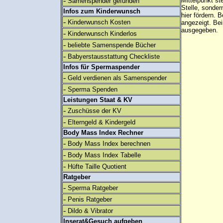
-
Mittelpunkt st
Samenspender gefunden
Stelle, sonder
Infos zum Kinderwunsch
hier fördern. B
-
Kinderwunsch Kosten
angezeigt. B
ausgegeben.
-
Kinderwunsch Kinderlos
-
beliebte Samenspende Bücher
-
Babyerstausstattung Checkliste
Infos für Spermaspender
-
Geld verdienen als Samenspender
-
Sperma Spenden
Leistungen Staat & KV
-
Zuschüsse der KV
-
Elterngeld & Kindergeld
Body Mass Index Rechner
-
Body Mass Index berechnen
-
Body Mass Index Tabelle
-
Hüfte Taille Quotient
Ratgeber
-
Sperma Ratgeber
-
Penis Ratgeber
-
Dildo & Vibrator
Inserat&Gesuch aufgeben