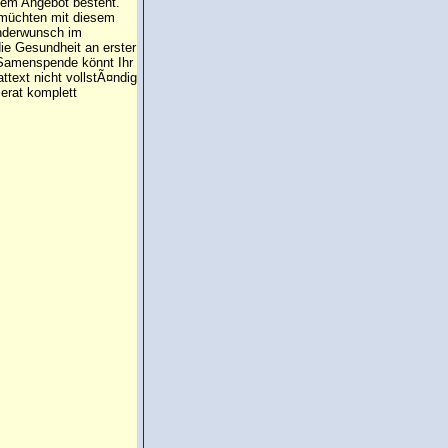
 dem Angebot besteht.
 müchten mit diesem
inderwunsch im
die Gesundheit an erster
e Samenspende könnt Ihr
attext nicht vollstÃ¤ndig
erat komplett