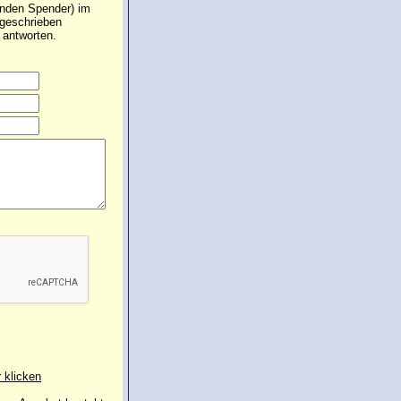
unden Spender) im
ngeschrieben
 antworten.
r klicken