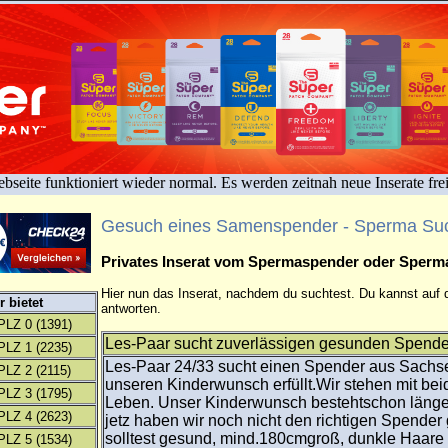
bseite funktioniert wieder normal. Es werden zeitnah neue Inserate fre
Gesuch eines Samenspender - Sperma Su
Privates Inserat vom Spermaspender oder Sper
Hier nun das Inserat, nachdem du suchtest. Du kannst auf d
 bietet
antworten.
PLZ 0
(1391)
Les-Paar sucht zuverlässigen gesunden Spender
PLZ 1
(2235)
Les-Paar 24/33 sucht einen Spender aus Sachse
PLZ 2
(2115)
unseren Kinderwunsch erfüllt.Wir stehen mit be
PLZ 3
(1795)
Leben. Unser Kinderwunsch bestehtschon länger
PLZ 4
(2623)
jetz haben wir noch nicht den richtigen Spende
solltest gesund, mind.180cmgroß, dunkle Haare
PLZ 5
(1534)