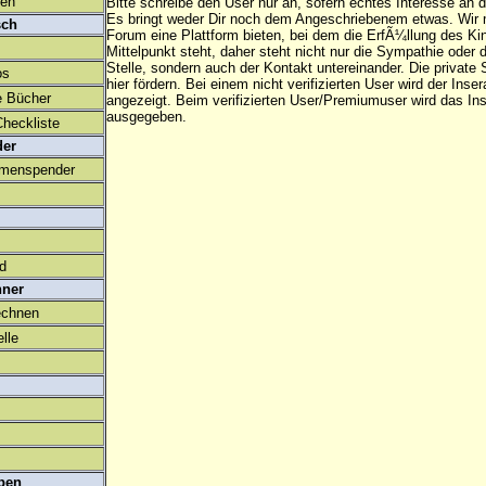
den
Bitte schreibe den User nur an, sofern echtes Interesse an
Es bringt weder Dir noch dem Angeschriebenem etwas. Wir
sch
Forum eine Plattform bieten, bei dem die ErfÃ¼llung des K
Mittelpunkt steht, daher steht nicht nur die Sympathie oder 
Stelle, sondern auch der Kontakt untereinander. Die privat
os
hier fördern. Bei einem nicht verifizierten User wird der Inser
e Bücher
angezeigt. Beim
verifizierten User/Premiumuser
wird das Ins
ausgegeben.
heckliste
der
amenspender
ld
hner
echnen
lle
ben