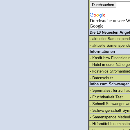
Durchsuche unsere We
Google
Die 10 Neuesten Ange
-
aktueller Samenspende
-
aktuelle Samenspende
Informationen
-
Kredit bzw Finanzieru
-
Hotel in eurer Nähe g
-
kostenlos Stromanbie
-
Datenschutz
Infos zum Schwanger
-
Spermatest für zu Ha
-
Fruchtbarkeit Test
-
Schnell Schwanger we
-
Schwangerschaft Sy
-
Samenspende Method
-
Hilfsmittel Inseminati