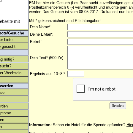
EM hat hier ein Gesuch (Les-Paar sucht zuverlässigen ges
Postleitzahlenbereich 0 (-) verüffentlicht und müchte gern a
werden.Das Gesuch ist vom 08.05.2017. Du kannst nun hier
Mit * gekennzeichnet sind Pflichtangaben!
bseite mit
Dein Name*:
bote/Gesuche
Deine EMail*:
r bietet
Betreff:
 gesucht
Dein Text* (500 Ze):
ng nötig?
esucht?
ter Wechseln
Ergebnis aus 10+8 *
 werden
use
rden
mptome
en
Information:
Schon ein Hotel für die Spende gefunden?
Hie
on