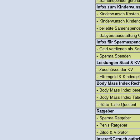
-
Samenspender gefun
Infos zum Kinderwun
-
Kinderwunsch Kosten
-
Kinderwunsch Kinderl
-
beliebte Samenspend
-
Babyerstausstattung C
Infos für Spermaspen
-
Geld verdienen als S
-
Sperma Spenden
Leistungen Staat & KV
-
Zuschüsse der KV
-
Elterngeld & Kinderge
Body Mass Index Rec
-
Body Mass Index ber
-
Body Mass Index Tabe
-
Hüfte Taille Quotient
Ratgeber
-
Sperma Ratgeber
-
Penis Ratgeber
-
Dildo & Vibrator
Inserat&Gesuch aufge