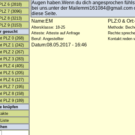
Augen haben.Wenn du dich angesprochen fühls
PLZ 6
(2818)
bei uns.unter der Mailemmi161084@gmail.com o
PLZ 7
(3096)
diese Seite.
PLZ 8
(3213)
Name:EM
PLZ:0 & Ort:
PLZ 9
(3153)
Altersklasse: 18-25
Methode: Bech
r gesucht
Atteste: Atteste auf Anfrage
Rechte:spreche
t PLZ 0
(268)
Beruf: Angestellter
Kontakt:reden w
Datum:08.05.2017 - 16:46
t PLZ 1
(242)
t PLZ 2
(267)
t PLZ 3
(283)
t PLZ 4
(405)
t PLZ 5
(205)
t PLZ 6
(127)
t PLZ 7
(195)
t PLZ 8
(158)
t PLZ 9
(189)
te knüpfen
takte
Liste
chen