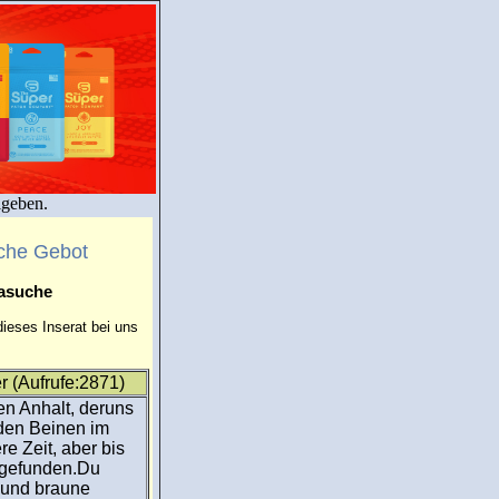
igeben.
che Gebot
masuche
ieses Inserat bei uns
 (Aufrufe:2871)
n Anhalt, deruns
iden Beinen im
e Zeit, aber bis
r gefunden.Du
 und braune