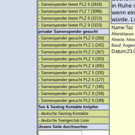
-
Samenspender bietet PLZ 6
(2818)
in Ruhe 
-
Samenspender bietet PLZ 7
(3096)
wenn ei
-
Samenspender bietet PLZ 8
(3213)
würde. 
-
Samenspender bietet PLZ 9
(3153)
Name:Ta
privater Samenspender gesucht
Altersklasse:
-
Samenspender gesucht PLZ 0
(268)
Atteste: Atte
-
Samenspender gesucht PLZ 1
(242)
Beruf: Angest
Datum:23.0
-
Samenspender gesucht PLZ 2
(267)
-
Samenspender gesucht PLZ 3
(283)
-
Samenspender gesucht PLZ 4
(405)
-
Samenspender gesucht PLZ 5
(205)
-
Samenspender gesucht PLZ 6
(127)
-
Samenspender gesucht PLZ 7
(195)
-
Samenspender gesucht PLZ 8
(158)
-
Samenspender gesucht PLZ 9
(189)
Sex & Sexting Kontakte knüpfen
-
deutsche Sexting Kontakte
-
deutsche Swingerclub Liste
Unsere Seite durchsuchen