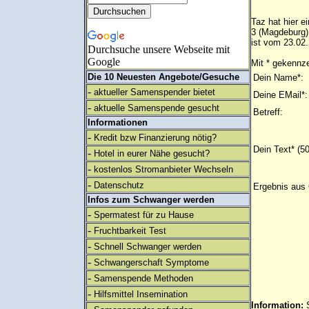
Taz hat hier e
3 (Magdeburg)
ist vom 23.02.
Durchsuche unsere Webseite mit
Google
Mit * gekennze
Die 10 Neuesten Angebote/Gesuche
Dein Name*:
-
aktueller Samenspender bietet
Deine EMail*:
-
aktuelle Samenspende gesucht
Betreff:
Informationen
-
Kredit bzw Finanzierung nötig?
Dein Text* (5
-
Hotel in eurer Nähe gesucht?
-
kostenlos Stromanbieter Wechseln
-
Datenschutz
Ergebnis aus 
Infos zum Schwanger werden
-
Spermatest für zu Hause
-
Fruchtbarkeit Test
-
Schnell Schwanger werden
-
Schwangerschaft Symptome
-
Samenspende Methoden
-
Hilfsmittel Insemination
Information: