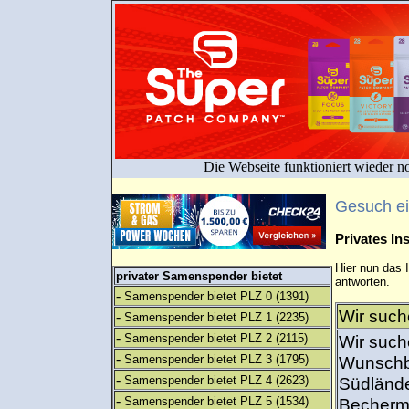
Die Webseite funktioniert wieder n
Gesuch e
Privates I
Hier nun das 
privater Samenspender bietet
antworten.
-
Samenspender bietet PLZ 0
(1391)
Wir such
-
Samenspender bietet PLZ 1
(2235)
-
Samenspender bietet PLZ 2
(2115)
Wir such
-
Samenspender bietet PLZ 3
(1795)
Wunschba
-
Samenspender bietet PLZ 4
(2623)
Südlände
-
Samenspender bietet PLZ 5
(1534)
Becherme