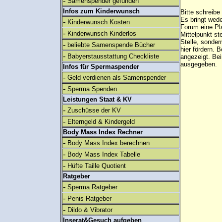
-
Samenspender gefunden
Infos zum Kinderwunsch
Bitte schreibe
Es bringt wed
-
Kinderwunsch Kosten
Forum eine Pl
-
Kinderwunsch Kinderlos
Mittelpunkt st
Stelle, sonder
-
beliebte Samenspende Bücher
hier fördern. B
-
Babyerstausstattung Checkliste
angezeigt. B
ausgegeben.
Infos für Spermaspender
-
Geld verdienen als Samenspender
-
Sperma Spenden
Leistungen Staat & KV
-
Zuschüsse der KV
-
Elterngeld & Kindergeld
Body Mass Index Rechner
-
Body Mass Index berechnen
-
Body Mass Index Tabelle
-
Hüfte Taille Quotient
Ratgeber
-
Sperma Ratgeber
-
Penis Ratgeber
-
Dildo & Vibrator
Inserat&Gesuch aufgeben