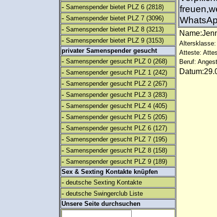
-
Samenspender bietet PLZ 6
(2818)
freuen,w
-
Samenspender bietet PLZ 7
(3096)
WhatsAp
-
Samenspender bietet PLZ 8
(3213)
Name:Je
-
Samenspender bietet PLZ 9
(3153)
Altersklasse:
privater Samenspender gesucht
Atteste: Atte
-
Samenspender gesucht PLZ 0
(268)
Beruf: Angest
Datum:29.0
-
Samenspender gesucht PLZ 1
(242)
-
Samenspender gesucht PLZ 2
(267)
-
Samenspender gesucht PLZ 3
(283)
-
Samenspender gesucht PLZ 4
(405)
-
Samenspender gesucht PLZ 5
(205)
-
Samenspender gesucht PLZ 6
(127)
-
Samenspender gesucht PLZ 7
(195)
-
Samenspender gesucht PLZ 8
(158)
-
Samenspender gesucht PLZ 9
(189)
Sex & Sexting Kontakte knüpfen
-
deutsche Sexting Kontakte
-
deutsche Swingerclub Liste
Unsere Seite durchsuchen