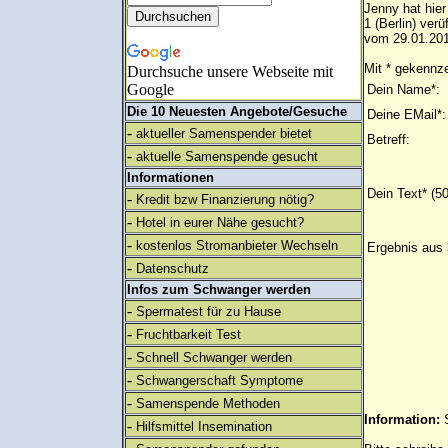
Jenny hat hier
1 (Berlin) ver
vom 29.01.201
Mit * gekennze
Durchsuche unsere Webseite mit
Google
Dein Name*:
Die 10 Neuesten Angebote/Gesuche
Deine EMail*:
-
aktueller Samenspender bietet
Betreff:
-
aktuelle Samenspende gesucht
Informationen
Dein Text* (5
-
Kredit bzw Finanzierung nötig?
-
Hotel in eurer Nähe gesucht?
-
kostenlos Stromanbieter Wechseln
Ergebnis aus 
-
Datenschutz
Infos zum Schwanger werden
-
Spermatest für zu Hause
-
Fruchtbarkeit Test
-
Schnell Schwanger werden
-
Schwangerschaft Symptome
-
Samenspende Methoden
Information:
-
Hilfsmittel Insemination