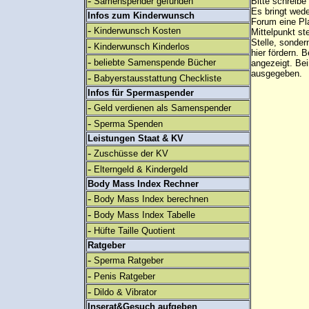
-
Samenspender gefunden
Bitte schreibe
Es bringt wed
Infos zum Kinderwunsch
Forum eine Pl
-
Kinderwunsch Kosten
Mittelpunkt st
Stelle, sonder
-
Kinderwunsch Kinderlos
hier fördern. B
-
beliebte Samenspende Bücher
angezeigt. B
ausgegeben.
-
Babyerstausstattung Checkliste
Infos für Spermaspender
-
Geld verdienen als Samenspender
-
Sperma Spenden
Leistungen Staat & KV
-
Zuschüsse der KV
-
Elterngeld & Kindergeld
Body Mass Index Rechner
-
Body Mass Index berechnen
-
Body Mass Index Tabelle
-
Hüfte Taille Quotient
Ratgeber
-
Sperma Ratgeber
-
Penis Ratgeber
-
Dildo & Vibrator
Inserat&Gesuch aufgeben