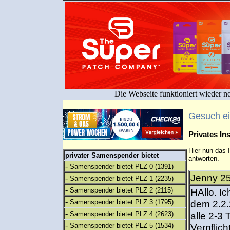
Die Webseite funktioniert wieder n
Gesuch e
Privates I
Hier nun das 
privater Samenspender bietet
antworten.
-
Samenspender bietet PLZ 0
(1391)
Jenny 25
-
Samenspender bietet PLZ 1
(2235)
-
Samenspender bietet PLZ 2
(2115)
HAllo. I
-
Samenspender bietet PLZ 3
(1795)
dem 2.2
-
Samenspender bietet PLZ 4
(2623)
alle 2-3
-
Samenspender bietet PLZ 5
(1534)
Verpflic