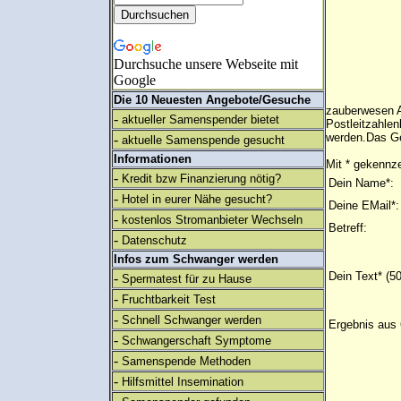
Durchsuche unsere Webseite mit
Google
Die 10 Neuesten Angebote/Gesuche
zauberwesen A
-
aktueller Samenspender bietet
Postleitzahlen
werden.Das Ge
-
aktuelle Samenspende gesucht
Informationen
Mit * gekennze
-
Kredit bzw Finanzierung nötig?
Dein Name*:
-
Hotel in eurer Nähe gesucht?
Deine EMail*:
-
kostenlos Stromanbieter Wechseln
Betreff:
-
Datenschutz
Infos zum Schwanger werden
Dein Text* (5
-
Spermatest für zu Hause
-
Fruchtbarkeit Test
-
Schnell Schwanger werden
Ergebnis aus 
-
Schwangerschaft Symptome
-
Samenspende Methoden
-
Hilfsmittel Insemination