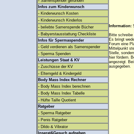
-
Samenspender gefunden
Infos zum Kinderwunsch
-
Kinderwunsch Kosten
-
Kinderwunsch Kinderlos
Information:
-
beliebte Samenspende Bücher
-
Babyerstausstattung Checkliste
Bitte schreibe
Es bringt wed
Infos für Spermaspender
Forum eine Pl
-
Geld verdienen als Samenspender
Mittelpunkt st
Stelle, sonder
-
Sperma Spenden
hier fördern. B
Leistungen Staat & KV
angezeigt. B
-
ausgegeben.
Zuschüsse der KV
-
Elterngeld & Kindergeld
Body Mass Index Rechner
-
Body Mass Index berechnen
-
Body Mass Index Tabelle
-
Hüfte Taille Quotient
Ratgeber
-
Sperma Ratgeber
-
Penis Ratgeber
-
Dildo & Vibrator
Inserat&Gesuch aufgeben