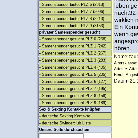
-
Samenspender bietet PLZ 6
(2818)
leben ge
-
Samenspender bietet PLZ 7
(3096)
nach.32 
-
Samenspender bietet PLZ 8
(3213)
wirklich
-
Samenspender bietet PLZ 9
(3153)
Ein Kont
privater Samenspender gesucht
wenn gew
-
Samenspender gesucht PLZ 0
(268)
angespro
-
Samenspender gesucht PLZ 1
(242)
hören.
-
Samenspender gesucht PLZ 2
(267)
Name:zau
-
Samenspender gesucht PLZ 3
(283)
Altersklasse:
-
Samenspender gesucht PLZ 4
(405)
Atteste: Atte
-
Samenspender gesucht PLZ 5
(205)
Beruf: Angest
Datum:21.1
-
Samenspender gesucht PLZ 6
(127)
-
Samenspender gesucht PLZ 7
(195)
-
Samenspender gesucht PLZ 8
(158)
-
Samenspender gesucht PLZ 9
(189)
Sex & Sexting Kontakte knüpfen
-
deutsche Sexting Kontakte
-
deutsche Swingerclub Liste
Unsere Seite durchsuchen