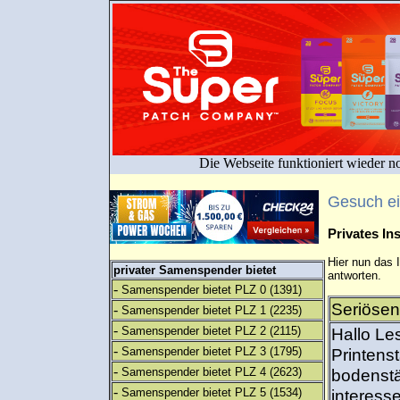
Die Webseite funktioniert wieder n
Gesuch e
Privates I
Hier nun das 
privater Samenspender bietet
antworten.
-
Samenspender bietet PLZ 0
(1391)
Seriösen
-
Samenspender bietet PLZ 1
(2235)
-
Samenspender bietet PLZ 2
(2115)
Hallo Le
-
Samenspender bietet PLZ 3
(1795)
Printens
-
Samenspender bietet PLZ 4
(2623)
bodenst
-
Samenspender bietet PLZ 5
(1534)
interesse