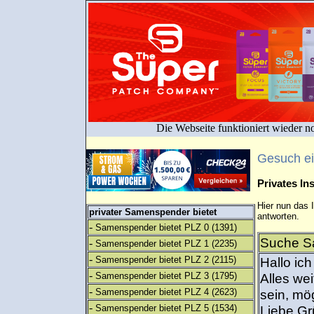
Die Webseite funktioniert wieder n
Gesuch e
Privates I
Hier nun das 
privater Samenspender bietet
antworten.
-
Samenspender bietet PLZ 0
(1391)
Suche S
-
Samenspender bietet PLZ 1
(2235)
-
Samenspender bietet PLZ 2
(2115)
Hallo ic
-
Samenspender bietet PLZ 3
(1795)
Alles wei
-
Samenspender bietet PLZ 4
(2623)
sein, mö
-
Samenspender bietet PLZ 5
(1534)
Liebe Gr