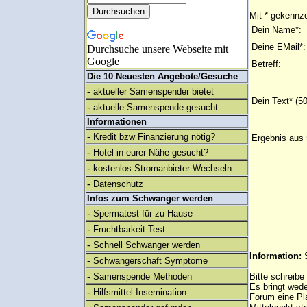
Mit * gekennze
Dein Name*:
Deine EMail*:
Durchsuche unsere Webseite mit
Google
Betreff:
Die 10 Neuesten Angebote/Gesuche
-
aktueller Samenspender bietet
Dein Text* (5
-
aktuelle Samenspende gesucht
Informationen
-
Kredit bzw Finanzierung nötig?
Ergebnis aus 
-
Hotel in eurer Nähe gesucht?
-
kostenlos Stromanbieter Wechseln
-
Datenschutz
Infos zum Schwanger werden
-
Spermatest für zu Hause
-
Fruchtbarkeit Test
-
Schnell Schwanger werden
Information:
-
Schwangerschaft Symptome
-
Samenspende Methoden
Bitte schreibe
Es bringt wed
-
Hilfsmittel Insemination
Forum eine Pl