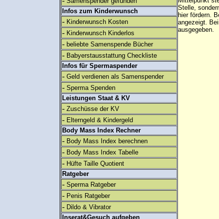
-
Mittelpunkt st
Samenspender gefunden
Stelle, sonder
Infos zum Kinderwunsch
hier fördern. B
-
Kinderwunsch Kosten
angezeigt. B
ausgegeben.
-
Kinderwunsch Kinderlos
-
beliebte Samenspende Bücher
-
Babyerstausstattung Checkliste
Infos für Spermaspender
-
Geld verdienen als Samenspender
-
Sperma Spenden
Leistungen Staat & KV
-
Zuschüsse der KV
-
Elterngeld & Kindergeld
Body Mass Index Rechner
-
Body Mass Index berechnen
-
Body Mass Index Tabelle
-
Hüfte Taille Quotient
Ratgeber
-
Sperma Ratgeber
-
Penis Ratgeber
-
Dildo & Vibrator
Inserat&Gesuch aufgeben