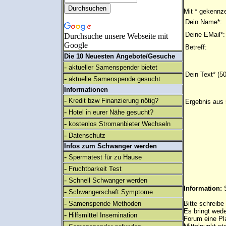
Mit * gekennze
Dein Name*:
Deine EMail*:
Durchsuche unsere Webseite mit
Google
Betreff:
Die 10 Neuesten Angebote/Gesuche
-
aktueller Samenspender bietet
Dein Text* (5
-
aktuelle Samenspende gesucht
Informationen
-
Kredit bzw Finanzierung nötig?
Ergebnis aus 
-
Hotel in eurer Nähe gesucht?
-
kostenlos Stromanbieter Wechseln
-
Datenschutz
Infos zum Schwanger werden
-
Spermatest für zu Hause
-
Fruchtbarkeit Test
-
Schnell Schwanger werden
Information:
-
Schwangerschaft Symptome
-
Samenspende Methoden
Bitte schreibe
Es bringt wed
-
Hilfsmittel Insemination
Forum eine Pl