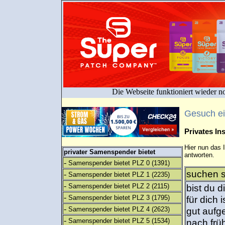
Die Webseite funktioniert wieder n
Gesuch e
Privates I
Hier nun das 
privater Samenspender bietet
antworten.
-
Samenspender bietet PLZ 0
(1391)
suchen s
-
Samenspender bietet PLZ 1
(2235)
-
Samenspender bietet PLZ 2
(2115)
bist du 
-
Samenspender bietet PLZ 3
(1795)
für dich 
-
Samenspender bietet PLZ 4
(2623)
gut aufg
-
Samenspender bietet PLZ 5
(1534)
nach frü