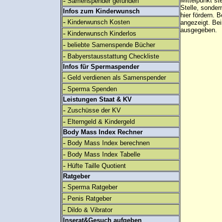
-
Mittelpunkt st
Samenspender gefunden
Stelle, sonder
Infos zum Kinderwunsch
hier fördern. B
-
Kinderwunsch Kosten
angezeigt. B
ausgegeben.
-
Kinderwunsch Kinderlos
-
beliebte Samenspende Bücher
-
Babyerstausstattung Checkliste
Infos für Spermaspender
-
Geld verdienen als Samenspender
-
Sperma Spenden
Leistungen Staat & KV
-
Zuschüsse der KV
-
Elterngeld & Kindergeld
Body Mass Index Rechner
-
Body Mass Index berechnen
-
Body Mass Index Tabelle
-
Hüfte Taille Quotient
Ratgeber
-
Sperma Ratgeber
-
Penis Ratgeber
-
Dildo & Vibrator
Inserat&Gesuch aufgeben