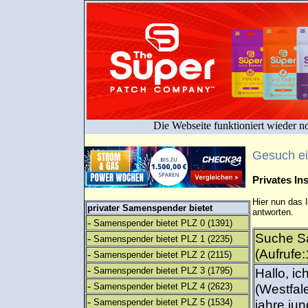
Die Webseite funktioniert wieder n
Gesuch e
Privates I
Hier nun das 
privater Samenspender bietet
antworten.
-
Samenspender bietet PLZ 0
(1391)
Suche S
-
Samenspender bietet PLZ 1
(2235)
(Aufrufe
-
Samenspender bietet PLZ 2
(2115)
-
Samenspender bietet PLZ 3
(1795)
Hallo, 
-
Samenspender bietet PLZ 4
(2623)
(Westfal
-
Samenspender bietet PLZ 5
(1534)
jahre ju