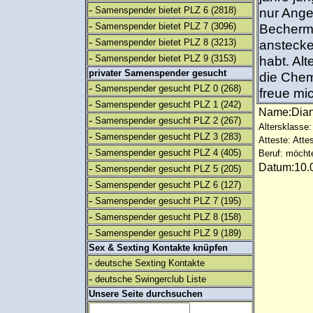
-
Samenspender bietet PLZ 6
(2818)
nur Ange
-
Samenspender bietet PLZ 7
(3096)
Becherme
-
Samenspender bietet PLZ 8
(3213)
anstecke
-
Samenspender bietet PLZ 9
(3153)
habt. Alt
privater Samenspender gesucht
die Chem
-
Samenspender gesucht PLZ 0
(268)
freue mi
-
Samenspender gesucht PLZ 1
(242)
Name:Di
-
Samenspender gesucht PLZ 2
(267)
Altersklasse:
-
Samenspender gesucht PLZ 3
(283)
Atteste: Atte
-
Samenspender gesucht PLZ 4
(405)
Beruf: möcht
Datum:10.0
-
Samenspender gesucht PLZ 5
(205)
-
Samenspender gesucht PLZ 6
(127)
-
Samenspender gesucht PLZ 7
(195)
-
Samenspender gesucht PLZ 8
(158)
-
Samenspender gesucht PLZ 9
(189)
Sex & Sexting Kontakte knüpfen
-
deutsche Sexting Kontakte
-
deutsche Swingerclub Liste
Unsere Seite durchsuchen