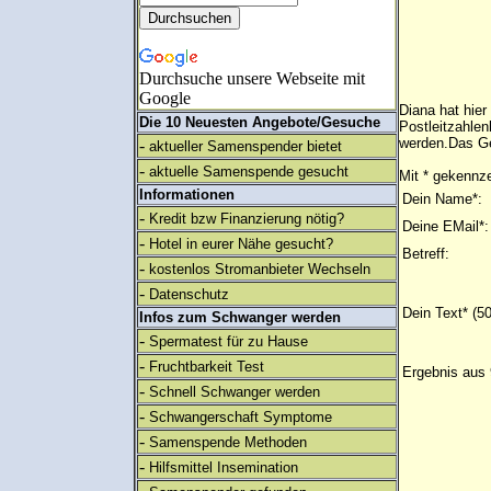
Durchsuche unsere Webseite mit
Google
Diana hat hi
Die 10 Neuesten Angebote/Gesuche
Postleitzahle
werden.Das Ge
-
aktueller Samenspender bietet
-
aktuelle Samenspende gesucht
Mit * gekennze
Informationen
Dein Name*:
-
Kredit bzw Finanzierung nötig?
Deine EMail*:
-
Hotel in eurer Nähe gesucht?
Betreff:
-
kostenlos Stromanbieter Wechseln
-
Datenschutz
Dein Text* (5
Infos zum Schwanger werden
-
Spermatest für zu Hause
-
Fruchtbarkeit Test
Ergebnis aus 
-
Schnell Schwanger werden
-
Schwangerschaft Symptome
-
Samenspende Methoden
-
Hilfsmittel Insemination