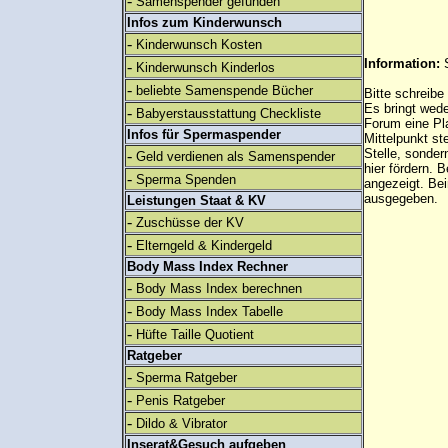
-
Samenspender gefunden
Infos zum Kinderwunsch
-
Kinderwunsch Kosten
Information:
-
Kinderwunsch Kinderlos
-
beliebte Samenspende Bücher
Bitte schreibe
Es bringt wed
-
Babyerstausstattung Checkliste
Forum eine Pl
Infos für Spermaspender
Mittelpunkt st
Stelle, sonder
-
Geld verdienen als Samenspender
hier fördern. B
-
Sperma Spenden
angezeigt. B
ausgegeben.
Leistungen Staat & KV
-
Zuschüsse der KV
-
Elterngeld & Kindergeld
Body Mass Index Rechner
-
Body Mass Index berechnen
-
Body Mass Index Tabelle
-
Hüfte Taille Quotient
Ratgeber
-
Sperma Ratgeber
-
Penis Ratgeber
-
Dildo & Vibrator
Inserat&Gesuch aufgeben