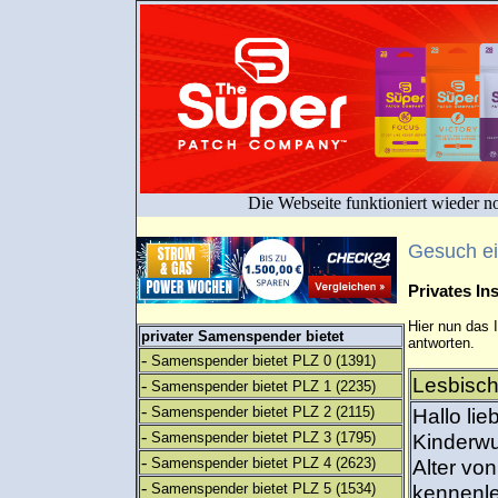
Die Webseite funktioniert wieder n
Gesuch e
Privates I
Hier nun das 
privater Samenspender bietet
antworten.
-
Samenspender bietet PLZ 0
(1391)
Lesbisch
-
Samenspender bietet PLZ 1
(2235)
-
Samenspender bietet PLZ 2
(2115)
Hallo li
-
Samenspender bietet PLZ 3
(1795)
Kinderwu
-
Samenspender bietet PLZ 4
(2623)
Alter vo
-
Samenspender bietet PLZ 5
(1534)
kennenle