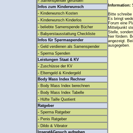
-
Samenspender gefunden
Information:
Infos zum Kinderwunsch
-
Kinderwunsch Kosten
Bitte schreibe
Es bringt wed
-
Kinderwunsch Kinderlos
Forum eine Pl
-
beliebte Samenspende Bücher
Mittelpunkt st
Stelle, sonder
-
Babyerstausstattung Checkliste
hier fördern. B
Infos für Spermaspender
angezeigt. B
ausgegeben.
-
Geld verdienen als Samenspender
-
Sperma Spenden
Leistungen Staat & KV
-
Zuschüsse der KV
-
Elterngeld & Kindergeld
Body Mass Index Rechner
-
Body Mass Index berechnen
-
Body Mass Index Tabelle
-
Hüfte Taille Quotient
Ratgeber
-
Sperma Ratgeber
-
Penis Ratgeber
-
Dildo & Vibrator
Inserat&Gesuch aufgeben