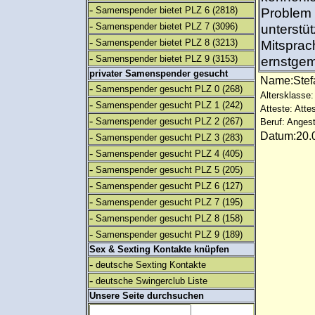
-
Samenspender bietet PLZ 6
(2818)
Problem f
-
Samenspender bietet PLZ 7
(3096)
unterstü
-
Samenspender bietet PLZ 8
(3213)
Mitsprach
-
Samenspender bietet PLZ 9
(3153)
ernstgem
privater Samenspender gesucht
Name:Ste
-
Samenspender gesucht PLZ 0
(268)
Altersklasse:
-
Samenspender gesucht PLZ 1
(242)
Atteste: Atte
-
Samenspender gesucht PLZ 2
(267)
Beruf: Angest
Datum:20.0
-
Samenspender gesucht PLZ 3
(283)
-
Samenspender gesucht PLZ 4
(405)
-
Samenspender gesucht PLZ 5
(205)
-
Samenspender gesucht PLZ 6
(127)
-
Samenspender gesucht PLZ 7
(195)
-
Samenspender gesucht PLZ 8
(158)
-
Samenspender gesucht PLZ 9
(189)
Sex & Sexting Kontakte knüpfen
-
deutsche Sexting Kontakte
-
deutsche Swingerclub Liste
Unsere Seite durchsuchen