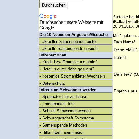
Stefanie hat h
(Kalkar) verü
Durchsuche unsere Webseite mit
20.04.2016. Du
Google
Die 10 Neuesten Angebote/Gesuche
Mit * gekennze
-
aktueller Samenspender bietet
Dein Name*:
-
aktuelle Samenspende gesucht
Deine EMail*:
Informationen
Betreff:
-
Kredit bzw Finanzierung nötig?
-
Hotel in eurer Nähe gesucht?
Dein Text* (5
-
kostenlos Stromanbieter Wechseln
-
Datenschutz
Infos zum Schwanger werden
Ergebnis aus 
-
Spermatest für zu Hause
-
Fruchtbarkeit Test
-
Schnell Schwanger werden
-
Schwangerschaft Symptome
-
Samenspende Methoden
-
Hilfsmittel Insemination