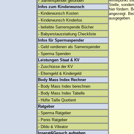
-
Mittelpunkt st
Samenspender gefunden
Stelle, sonder
Infos zum Kinderwunsch
hier fördern. B
-
Kinderwunsch Kosten
angezeigt. B
ausgegeben.
-
Kinderwunsch Kinderlos
-
beliebte Samenspende Bücher
-
Babyerstausstattung Checkliste
Infos für Spermaspender
-
Geld verdienen als Samenspender
-
Sperma Spenden
Leistungen Staat & KV
-
Zuschüsse der KV
-
Elterngeld & Kindergeld
Body Mass Index Rechner
-
Body Mass Index berechnen
-
Body Mass Index Tabelle
-
Hüfte Taille Quotient
Ratgeber
-
Sperma Ratgeber
-
Penis Ratgeber
-
Dildo & Vibrator
Inserat&Gesuch aufgeben