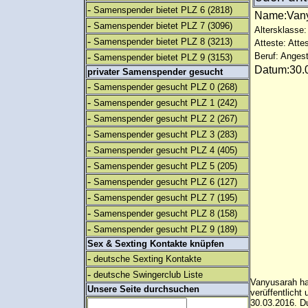
-
Samenspender bietet PLZ 6
(2818)
Name:Van
-
Samenspender bietet PLZ 7
(3096)
Altersklasse:
-
Samenspender bietet PLZ 8
(3213)
Atteste: Atte
-
Beruf: Angest
Samenspender bietet PLZ 9
(3153)
Datum:30.0
privater Samenspender gesucht
-
Samenspender gesucht PLZ 0
(268)
-
Samenspender gesucht PLZ 1
(242)
-
Samenspender gesucht PLZ 2
(267)
-
Samenspender gesucht PLZ 3
(283)
-
Samenspender gesucht PLZ 4
(405)
-
Samenspender gesucht PLZ 5
(205)
-
Samenspender gesucht PLZ 6
(127)
-
Samenspender gesucht PLZ 7
(195)
-
Samenspender gesucht PLZ 8
(158)
-
Samenspender gesucht PLZ 9
(189)
Sex & Sexting Kontakte knüpfen
-
deutsche Sexting Kontakte
-
deutsche Swingerclub Liste
Vanyusarah ha
Unsere Seite durchsuchen
verüffentlich
30.03.2016. Du