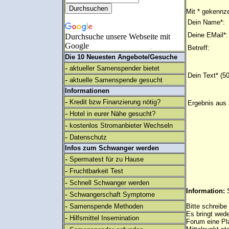
Mit * gekennze
Dein Name*:
Deine EMail*:
Durchsuche unsere Webseite mit
Google
Betreff:
Die 10 Neuesten Angebote/Gesuche
-
aktueller Samenspender bietet
Dein Text* (5
-
aktuelle Samenspende gesucht
Informationen
-
Kredit bzw Finanzierung nötig?
Ergebnis aus 
-
Hotel in eurer Nähe gesucht?
-
kostenlos Stromanbieter Wechseln
-
Datenschutz
Infos zum Schwanger werden
-
Spermatest für zu Hause
-
Fruchtbarkeit Test
-
Schnell Schwanger werden
Information:
-
Schwangerschaft Symptome
-
Samenspende Methoden
Bitte schreibe
Es bringt wed
-
Hilfsmittel Insemination
Forum eine Pl