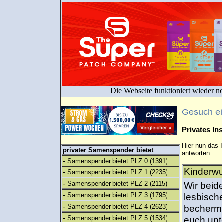
Die Webseite funktioniert wieder n
Gesuch e
Privates I
Hier nun das 
privater Samenspender bietet
antworten.
-
Samenspender bietet PLZ 0
(1391)
Kinderwu
-
Samenspender bietet PLZ 1
(2235)
-
Samenspender bietet PLZ 2
(2115)
Wir beid
-
Samenspender bietet PLZ 3
(1795)
lesbisch
-
Samenspender bietet PLZ 4
(2623)
becherme
-
Samenspender bietet PLZ 5
(1534)
euch unt