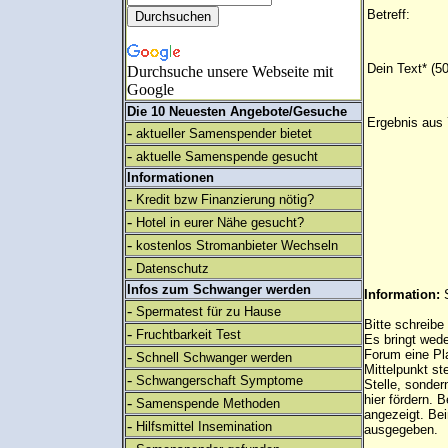
Betreff:
Dein Text* (5
Durchsuche unsere Webseite mit
Google
Die 10 Neuesten Angebote/Gesuche
Ergebnis aus 
-
aktueller Samenspender bietet
-
aktuelle Samenspende gesucht
Informationen
-
Kredit bzw Finanzierung nötig?
-
Hotel in eurer Nähe gesucht?
-
kostenlos Stromanbieter Wechseln
-
Datenschutz
Infos zum Schwanger werden
Information:
-
Spermatest für zu Hause
Bitte schreibe
-
Fruchtbarkeit Test
Es bringt wed
Forum eine Pl
-
Schnell Schwanger werden
Mittelpunkt st
-
Schwangerschaft Symptome
Stelle, sonder
hier fördern. B
-
Samenspende Methoden
angezeigt. B
-
Hilfsmittel Insemination
ausgegeben.