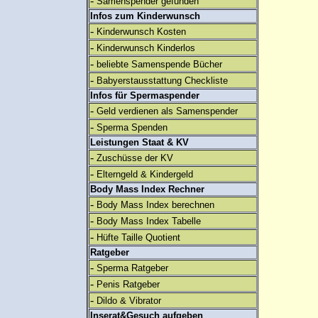
-
Samenspender gefunden
Infos zum Kinderwunsch
-
Kinderwunsch Kosten
-
Kinderwunsch Kinderlos
-
beliebte Samenspende Bücher
-
Babyerstausstattung Checkliste
Infos für Spermaspender
-
Geld verdienen als Samenspender
-
Sperma Spenden
Leistungen Staat & KV
-
Zuschüsse der KV
-
Elterngeld & Kindergeld
Body Mass Index Rechner
-
Body Mass Index berechnen
-
Body Mass Index Tabelle
-
Hüfte Taille Quotient
Ratgeber
-
Sperma Ratgeber
-
Penis Ratgeber
-
Dildo & Vibrator
Inserat&Gesuch aufgeben