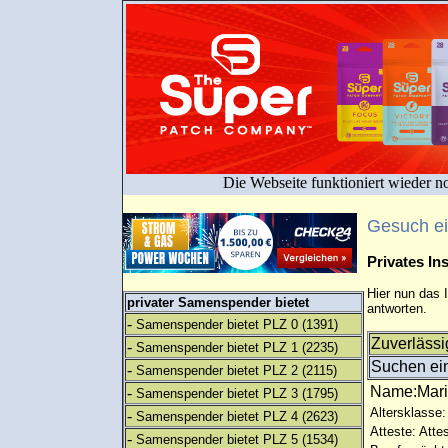
Die Webseite funktioniert wieder n
Gesuch e
Privates I
Hier nun das 
privater Samenspender bietet
antworten.
-
Samenspender bietet PLZ 0
(1391)
Zuverlässi
-
Samenspender bietet PLZ 1
(2235)
Suchen ein
-
Samenspender bietet PLZ 2
(2115)
Name:Mar
-
Samenspender bietet PLZ 3
(1795)
Altersklasse:
-
Samenspender bietet PLZ 4
(2623)
Atteste: Atte
-
Samenspender bietet PLZ 5
(1534)