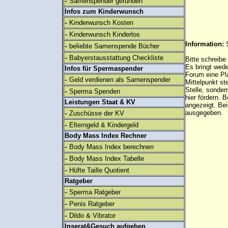
-
Samenspender gefunden
Infos zum Kinderwunsch
-
Kinderwunsch Kosten
-
Kinderwunsch Kinderlos
Information:
-
beliebte Samenspende Bücher
-
Babyerstausstattung Checkliste
Bitte schreibe
Es bringt wed
Infos für Spermaspender
Forum eine Pl
-
Geld verdienen als Samenspender
Mittelpunkt st
Stelle, sonder
-
Sperma Spenden
hier fördern. B
Leistungen Staat & KV
angezeigt. B
-
ausgegeben.
Zuschüsse der KV
-
Elterngeld & Kindergeld
Body Mass Index Rechner
-
Body Mass Index berechnen
-
Body Mass Index Tabelle
-
Hüfte Taille Quotient
Ratgeber
-
Sperma Ratgeber
-
Penis Ratgeber
-
Dildo & Vibrator
Inserat&Gesuch aufgeben