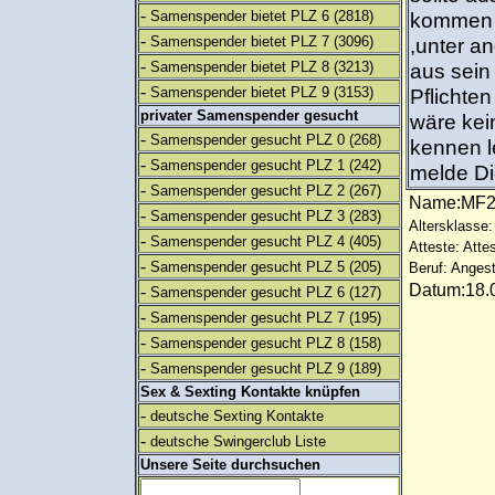
-
Samenspender bietet PLZ 6
(2818)
kommen ,
-
Samenspender bietet PLZ 7
(3096)
,unter a
-
Samenspender bietet PLZ 8
(3213)
aus sein
-
Samenspender bietet PLZ 9
(3153)
Pflichte
privater Samenspender gesucht
wäre kei
-
Samenspender gesucht PLZ 0
(268)
kennen l
-
Samenspender gesucht PLZ 1
(242)
melde Di
-
Samenspender gesucht PLZ 2
(267)
Name:MF
-
Samenspender gesucht PLZ 3
(283)
Altersklasse:
-
Samenspender gesucht PLZ 4
(405)
Atteste: Atte
-
Samenspender gesucht PLZ 5
(205)
Beruf: Angest
Datum:18.0
-
Samenspender gesucht PLZ 6
(127)
-
Samenspender gesucht PLZ 7
(195)
-
Samenspender gesucht PLZ 8
(158)
-
Samenspender gesucht PLZ 9
(189)
Sex & Sexting Kontakte knüpfen
-
deutsche Sexting Kontakte
-
deutsche Swingerclub Liste
Unsere Seite durchsuchen