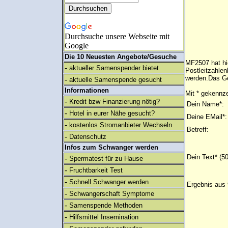
Durchsuche unsere Webseite mit
Google
Die 10 Neuesten Angebote/Gesuche
MF2507 hat hi
-
aktueller Samenspender bietet
Postleitzahlen
werden.Das Ge
-
aktuelle Samenspende gesucht
Informationen
Mit * gekennze
-
Kredit bzw Finanzierung nötig?
Dein Name*:
-
Hotel in eurer Nähe gesucht?
Deine EMail*:
-
kostenlos Stromanbieter Wechseln
Betreff:
-
Datenschutz
Infos zum Schwanger werden
Dein Text* (5
-
Spermatest für zu Hause
-
Fruchtbarkeit Test
-
Schnell Schwanger werden
Ergebnis aus 
-
Schwangerschaft Symptome
-
Samenspende Methoden
-
Hilfsmittel Insemination