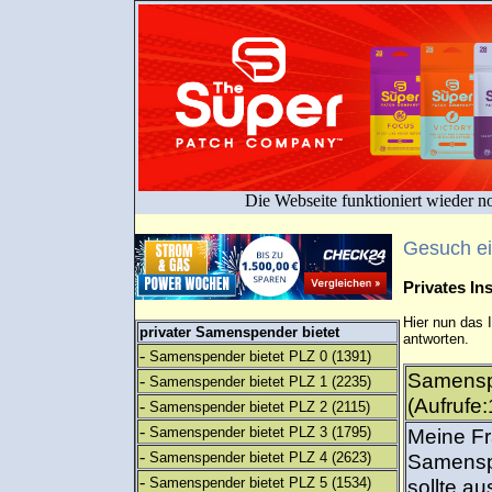
Die Webseite funktioniert wieder n
Gesuch e
Privates I
Hier nun das 
privater Samenspender bietet
antworten.
-
Samenspender bietet PLZ 0
(1391)
Samensp
-
Samenspender bietet PLZ 1
(2235)
(Aufrufe
-
Samenspender bietet PLZ 2
(2115)
-
Samenspender bietet PLZ 3
(1795)
Meine Fr
-
Samenspender bietet PLZ 4
(2623)
Samensp
-
Samenspender bietet PLZ 5
(1534)
sollte a