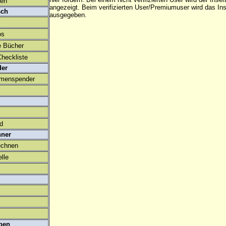
den
angezeigt. Beim
verifizierten User/Premiumuser
wird das Ins
sch
ausgegeben.
os
e Bücher
heckliste
der
amenspender
ld
hner
echnen
lle
ben