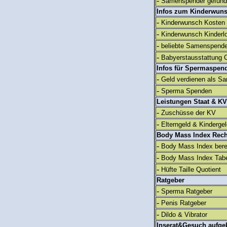
-
Samenspender gefun
Infos zum Kinderwun
-
Kinderwunsch Kosten
-
Kinderwunsch Kinderl
-
beliebte Samenspend
-
Babyerstausstattung C
Infos für Spermaspen
-
Geld verdienen als S
-
Sperma Spenden
Leistungen Staat & KV
-
Zuschüsse der KV
-
Elterngeld & Kinderge
Body Mass Index Rec
-
Body Mass Index ber
-
Body Mass Index Tabe
-
Hüfte Taille Quotient
Ratgeber
-
Sperma Ratgeber
-
Penis Ratgeber
-
Dildo & Vibrator
Inserat&Gesuch aufge