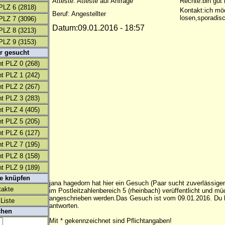
Atteste: Atteste auf Anfrage
Rechte:bin gut 
PLZ 6
(2818)
Kontakt:ich mö
Beruf: Angestellter
losen,sporadis
PLZ 7
(3096)
Datum:09.01.2016 - 18:57
PLZ 8
(3213)
PLZ 9
(3153)
r gesucht
t PLZ 0
(268)
t PLZ 1
(242)
t PLZ 2
(267)
t PLZ 3
(283)
t PLZ 4
(405)
t PLZ 5
(205)
t PLZ 6
(127)
t PLZ 7
(195)
t PLZ 8
(158)
t PLZ 9
(189)
te knüpfen
jana hagedorn hat hier ein Gesuch (Paar sucht zuverlässige
takte
im Postleitzahlenbereich 5 (rheinbach) verüffentlicht und mü
angeschrieben werden.Das Gesuch ist vom 09.01.2016. Du k
Liste
antworten.
chen
Mit * gekennzeichnet sind Pflichtangaben!