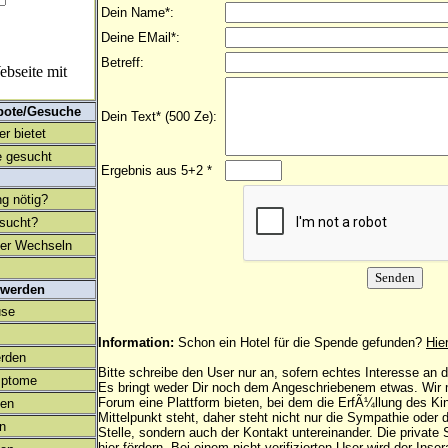
Dein Name*:
Deine EMail*:
Betreff:
bseite mit
bote/Gesuche
Dein Text* (500 Ze):
r bietet
 gesucht
Ergebnis aus 5+2 *
ng nötig?
esucht?
ter Wechseln
 werden
use
Information:
Schon ein Hotel für die Spende gefunden?
Hie
rden
Bitte schreibe den User nur an, sofern echtes Interesse an
mptome
Es bringt weder Dir noch dem Angeschriebenem etwas. Wir
Forum eine Plattform bieten, bei dem die ErfÃ¼llung des K
en
Mittelpunkt steht, daher steht nicht nur die Sympathie oder 
on
Stelle, sondern auch der Kontakt untereinander. Die privat
hier fördern. Bei einem nicht verifizierten User wird der Inser