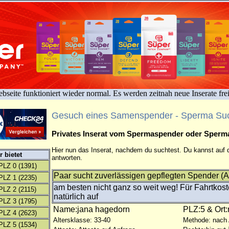
bseite funktioniert wieder normal. Es werden zeitnah neue Inserate fre
Gesuch eines Samenspender - Sperma Su
Privates Inserat vom Spermaspender oder Sper
Hier nun das Inserat, nachdem du suchtest. Du kannst auf d
 bietet
antworten.
PLZ 0
(1391)
Paar sucht zuverlässigen gepflegten Spender (A
PLZ 1
(2235)
am besten nicht ganz so weit weg! Für Fahrtko
PLZ 2
(2115)
natürlich auf
PLZ 3
(1795)
Name:jana hagedorn
PLZ:5 & Ort
PLZ 4
(2623)
Altersklasse: 33-40
Methode: nach
PLZ 5
(1534)