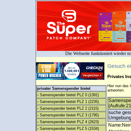
Die Webseite funktioniert wieder n
Gesuch e
Privates I
Hier nun das 
privater Samenspender bietet
antworten.
-
Samenspender bietet PLZ 0
(1391)
Samenspen
-
Samenspender bietet PLZ 1
(2235)
(Aufrufe:2
-
Samenspender bietet PLZ 2
(2115)
suche ges
-
Samenspender bietet PLZ 3
(1795)
Umgebung.
-
Samenspender bietet PLZ 4
(2623)
Name:Nei
-
Samenspender bietet PLZ 5
(1534)