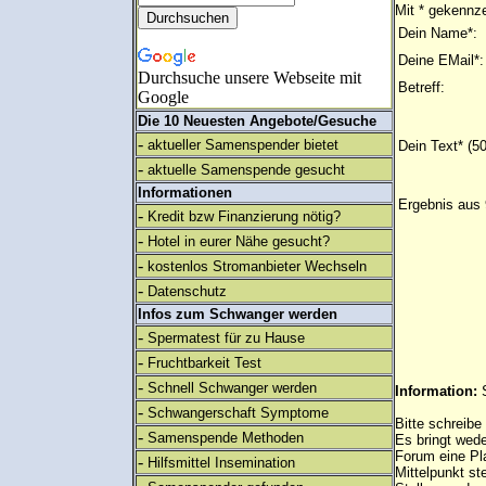
Mit * gekennze
Dein Name*:
Deine EMail*:
Durchsuche unsere Webseite mit
Betreff:
Google
Die 10 Neuesten Angebote/Gesuche
-
aktueller Samenspender bietet
Dein Text* (5
-
aktuelle Samenspende gesucht
Informationen
Ergebnis aus 
-
Kredit bzw Finanzierung nötig?
-
Hotel in eurer Nähe gesucht?
-
kostenlos Stromanbieter Wechseln
-
Datenschutz
Infos zum Schwanger werden
-
Spermatest für zu Hause
-
Fruchtbarkeit Test
-
Schnell Schwanger werden
Information:
-
Schwangerschaft Symptome
Bitte schreibe
-
Samenspende Methoden
Es bringt wed
Forum eine Pl
-
Hilfsmittel Insemination
Mittelpunkt st