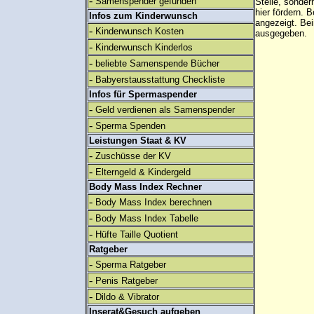
-
Samenspender gefunden
Stelle, sonder
hier fördern. B
Infos zum Kinderwunsch
angezeigt. B
-
Kinderwunsch Kosten
ausgegeben.
-
Kinderwunsch Kinderlos
-
beliebte Samenspende Bücher
-
Babyerstausstattung Checkliste
Infos für Spermaspender
-
Geld verdienen als Samenspender
-
Sperma Spenden
Leistungen Staat & KV
-
Zuschüsse der KV
-
Elterngeld & Kindergeld
Body Mass Index Rechner
-
Body Mass Index berechnen
-
Body Mass Index Tabelle
-
Hüfte Taille Quotient
Ratgeber
-
Sperma Ratgeber
-
Penis Ratgeber
-
Dildo & Vibrator
Inserat&Gesuch aufgeben