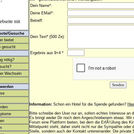
Dein Name*:
Deine EMail*:
Betreff:
bseite mit
bote/Gesuche
Dein Text* (500 Ze):
r bietet
 gesucht
Ergebnis aus 9+4 *
ng nötig?
esucht?
ter Wechseln
 werden
use
Information:
Schon ein Hotel für die Spende gefunden?
Hie
rden
Bitte schreibe den User nur an, sofern echtes Interesse an
mptome
Es bringt weder Dir noch dem Angeschriebenem etwas. Wir
en
Forum eine Plattform bieten, bei dem die ErfÃ¼llung des K
Mittelpunkt steht, daher steht nicht nur die Sympathie oder 
on
Stelle, sondern auch der Kontakt untereinander. Die privat