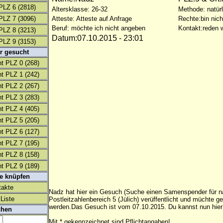
PLZ 6
(2818)
Altersklasse: 26-32
Methode: natürl
PLZ 7
(3096)
Atteste: Atteste auf Anfrage
Rechte:bin nich
Beruf: möchte ich nicht angeben
Kontakt:reden w
PLZ 8
(3213)
Datum:07.10.2015 - 23:01
PLZ 9
(3153)
r gesucht
t PLZ 0
(268)
t PLZ 1
(242)
t PLZ 2
(267)
t PLZ 3
(283)
t PLZ 4
(405)
t PLZ 5
(205)
t PLZ 6
(127)
t PLZ 7
(195)
t PLZ 8
(158)
t PLZ 9
(189)
te knüpfen
takte
Nadz hat hier ein Gesuch (Suche einen Samenspender für n
Liste
Postleitzahlenbereich 5 (Jülich) verüffentlicht und müchte g
werden.Das Gesuch ist vom 07.10.2015. Du kannst nun hier
chen
Mit * gekennzeichnet sind Pflichtangaben!