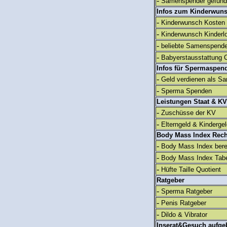
-
Samenspender gefun
Infos zum Kinderwun
-
Kinderwunsch Kosten
-
Kinderwunsch Kinderl
-
beliebte Samenspend
-
Babyerstausstattung C
Infos für Spermaspen
-
Geld verdienen als S
-
Sperma Spenden
Leistungen Staat & KV
-
Zuschüsse der KV
-
Elterngeld & Kinderge
Body Mass Index Rec
-
Body Mass Index ber
-
Body Mass Index Tabe
-
Hüfte Taille Quotient
Ratgeber
-
Sperma Ratgeber
-
Penis Ratgeber
-
Dildo & Vibrator
Inserat&Gesuch aufge