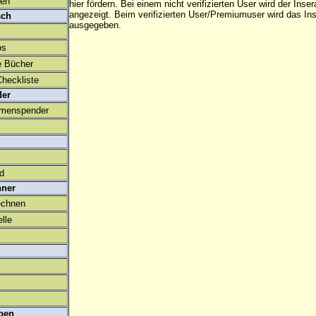
den
hier fördern. Bei einem nicht verifizierten User wird der Inser
angezeigt. Beim
verifizierten User/Premiumuser
wird das Ins
sch
ausgegeben.
os
e Bücher
heckliste
der
amenspender
ld
hner
echnen
lle
ben