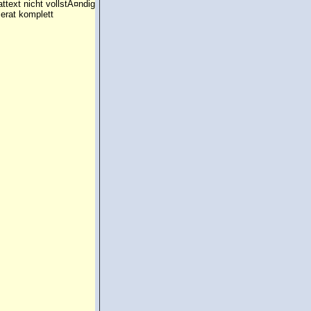
attext nicht vollstÃ¤ndig
erat komplett