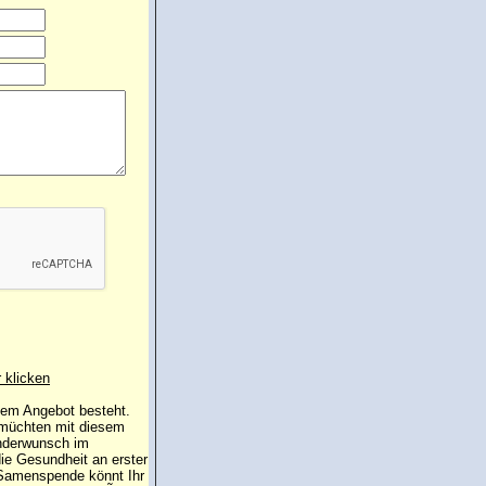
r klicken
 dem Angebot besteht.
 müchten mit diesem
inderwunsch im
die Gesundheit an erster
e Samenspende könnt Ihr