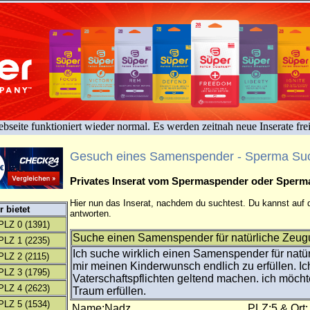
bseite funktioniert wieder normal. Es werden zeitnah neue Inserate fre
Gesuch eines Samenspender - Sperma Su
Privates Inserat vom Spermaspender oder Sper
Hier nun das Inserat, nachdem du suchtest. Du kannst auf d
 bietet
antworten.
PLZ 0
(1391)
Suche einen Samenspender für natürliche Zeugu
PLZ 1
(2235)
Ich suche wirklich einen Samenspender für nat
PLZ 2
(2115)
mir meinen Kinderwunsch endlich zu erfüllen. I
PLZ 3
(1795)
Vaterschaftspflichten geltend machen. ich möch
PLZ 4
(2623)
Traum erfüllen.
PLZ 5
(1534)
Name:Nadz
PLZ:5 & Ort: