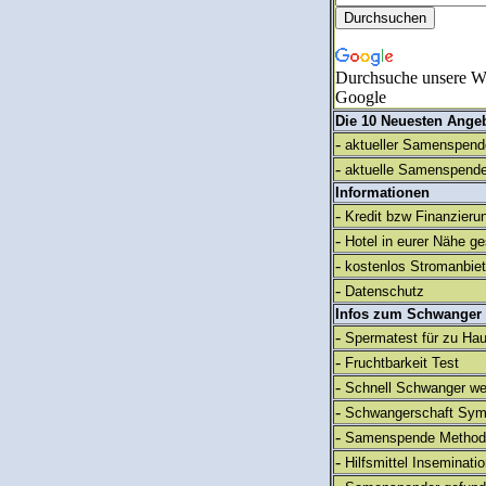
Durchsuche unsere We
Google
Die 10 Neuesten Ange
-
aktueller Samenspende
-
aktuelle Samenspende
Informationen
-
Kredit bzw Finanzieru
-
Hotel in eurer Nähe g
-
kostenlos Stromanbie
-
Datenschutz
Infos zum Schwanger
-
Spermatest für zu Ha
-
Fruchtbarkeit Test
-
Schnell Schwanger we
-
Schwangerschaft Sy
-
Samenspende Method
-
Hilfsmittel Inseminati