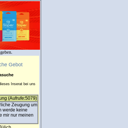
igeben.
che Gebot
masuche
ieses Inserat bei uns
ng (Aufrufe:5079)
ürliche Zeugung um
ch werde keine
te mir nur meinen
Jülich