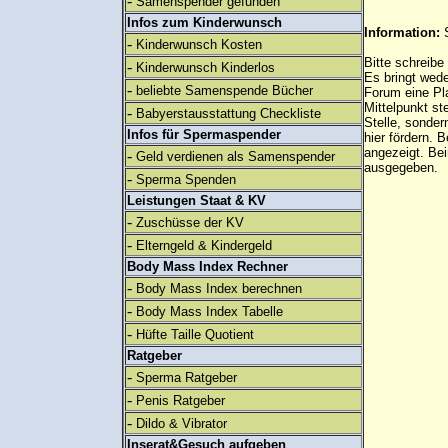
-
Samenspender gefunden
Infos zum Kinderwunsch
Information:
-
Kinderwunsch Kosten
Bitte schreibe
-
Kinderwunsch Kinderlos
Es bringt wed
-
beliebte Samenspende Bücher
Forum eine Pl
Mittelpunkt st
-
Babyerstausstattung Checkliste
Stelle, sonder
Infos für Spermaspender
hier fördern. B
angezeigt. B
-
Geld verdienen als Samenspender
ausgegeben.
-
Sperma Spenden
Leistungen Staat & KV
-
Zuschüsse der KV
-
Elterngeld & Kindergeld
Body Mass Index Rechner
-
Body Mass Index berechnen
-
Body Mass Index Tabelle
-
Hüfte Taille Quotient
Ratgeber
-
Sperma Ratgeber
-
Penis Ratgeber
-
Dildo & Vibrator
Inserat&Gesuch aufgeben