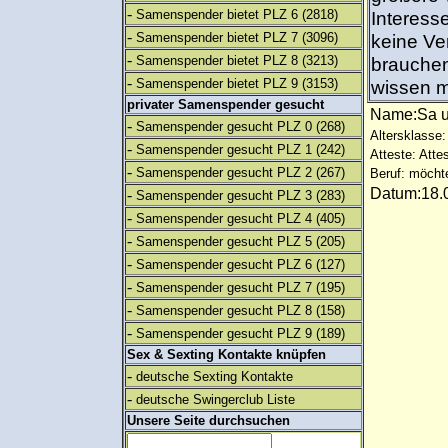
-
Samenspender bietet PLZ 6
(2818)
Interess
-
Samenspender bietet PLZ 7
(3096)
keine Ve
-
Samenspender bietet PLZ 8
(3213)
brauchen
-
Samenspender bietet PLZ 9
(3153)
wissen m
privater Samenspender gesucht
Name:Sa 
-
Samenspender gesucht PLZ 0
(268)
Altersklasse:
-
Samenspender gesucht PLZ 1
(242)
Atteste: Atte
-
Samenspender gesucht PLZ 2
(267)
Beruf: möcht
Datum:18.0
-
Samenspender gesucht PLZ 3
(283)
-
Samenspender gesucht PLZ 4
(405)
-
Samenspender gesucht PLZ 5
(205)
-
Samenspender gesucht PLZ 6
(127)
-
Samenspender gesucht PLZ 7
(195)
-
Samenspender gesucht PLZ 8
(158)
-
Samenspender gesucht PLZ 9
(189)
Sex & Sexting Kontakte knüpfen
-
deutsche Sexting Kontakte
-
deutsche Swingerclub Liste
Unsere Seite durchsuchen