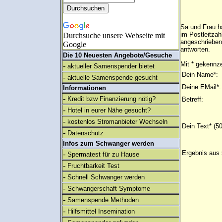
Sa und Frau ha
im Postleitzah
Durchsuche unsere Webseite mit
angeschrieben
Google
antworten.
Die 10 Neuesten Angebote/Gesuche
Mit * gekennze
-
aktueller Samenspender bietet
Dein Name*:
-
aktuelle Samenspende gesucht
Deine EMail*:
Informationen
-
Kredit bzw Finanzierung nötig?
Betreff:
-
Hotel in eurer Nähe gesucht?
-
kostenlos Stromanbieter Wechseln
Dein Text* (5
-
Datenschutz
Infos zum Schwanger werden
Ergebnis aus 
-
Spermatest für zu Hause
-
Fruchtbarkeit Test
-
Schnell Schwanger werden
-
Schwangerschaft Symptome
-
Samenspende Methoden
-
Hilfsmittel Insemination