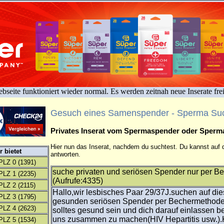
bseite funktioniert wieder normal. Es werden zeitnah neue Inserate fre
Gesuch eines Samenspender - Sperma Su
Privates Inserat vom Spermaspender oder Sper
Hier nun das Inserat, nachdem du suchtest. Du kannst auf d
 bietet
antworten.
PLZ 0
(1391)
suche privaten und seriösen Spender nur per B
PLZ 1
(2235)
(Aufrufe:4335)
PLZ 2
(2115)
Hallo,wir lesbisches Paar 29/37J.suchen auf d
PLZ 3
(1795)
gesunden seriösen Spender per Bechermethode
PLZ 4
(2623)
solltes gesund sein und dich darauf einlassen b
uns zusammen zu machen(HIV Hepartitis usw.).K
PLZ 5
(1534)