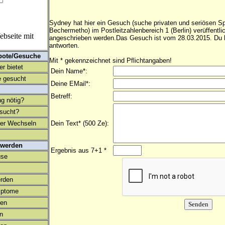
Sydney hat hier ein Gesuch (suche privaten und seriösen Sp
Bechermetho) im Postleitzahlenbereich 1 (Berlin) verüffentl
bseite mit
angeschrieben werden.Das Gesuch ist vom 28.03.2015. Du k
antworten.
bote/Gesuche
Mit * gekennzeichnet sind Pflichtangaben!
r bietet
Dein Name*:
 gesucht
Deine EMail*:
Betreff:
ng nötig?
esucht?
ter Wechseln
Dein Text* (500 Ze):
 werden
Ergebnis aus 7+1 *
use
rden
mptome
en
on