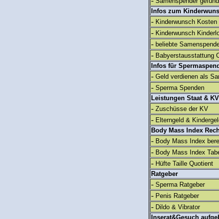
-
Samenspender gefun
Infos zum Kinderwun
-
Kinderwunsch Kosten
-
Kinderwunsch Kinderl
-
beliebte Samenspend
-
Babyerstausstattung C
Infos für Spermaspen
-
Geld verdienen als S
-
Sperma Spenden
Leistungen Staat & KV
-
Zuschüsse der KV
-
Elterngeld & Kinderge
Body Mass Index Rec
-
Body Mass Index ber
-
Body Mass Index Tabe
-
Hüfte Taille Quotient
Ratgeber
-
Sperma Ratgeber
-
Penis Ratgeber
-
Dildo & Vibrator
Inserat&Gesuch aufge