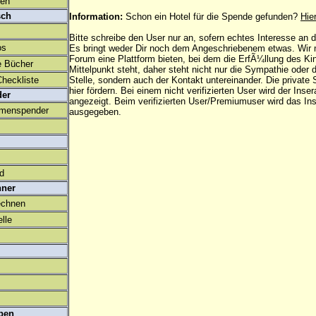
den
sch
Information:
Schon ein Hotel für die Spende gefunden?
Hie
Bitte schreibe den User nur an, sofern echtes Interesse an
os
Es bringt weder Dir noch dem Angeschriebenem etwas. Wir
Forum eine Plattform bieten, bei dem die ErfÃ¼llung des K
e Bücher
Mittelpunkt steht, daher steht nicht nur die Sympathie oder 
heckliste
Stelle, sondern auch der Kontakt untereinander. Die privat
hier fördern. Bei einem nicht verifizierten User wird der Inser
der
angezeigt. Beim
verifizierten User/Premiumuser
wird das Ins
amenspender
ausgegeben.
ld
hner
echnen
lle
ben