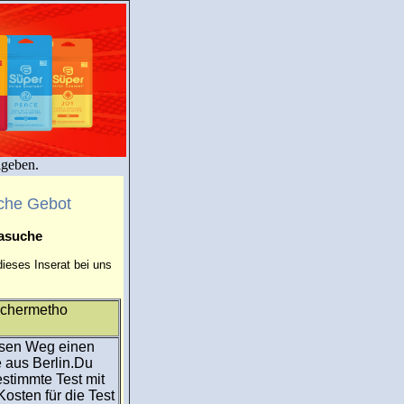
igeben.
che Gebot
masuche
ieses Inserat bei uns
echermetho
iesen Weg einen
 aus Berlin.Du
estimmte Test mit
osten für die Test