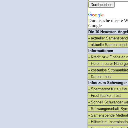
Durchsuche unsere We
Google
Die 10 Neuesten Ange
-
aktueller Samenspende
-
aktuelle Samenspende
Informationen
-
Kredit bzw Finanzieru
-
Hotel in eurer Nähe g
-
kostenlos Stromanbie
-
Datenschutz
Infos zum Schwanger
-
Spermatest für zu Ha
-
Fruchtbarkeit Test
-
Schnell Schwanger we
-
Schwangerschaft Sy
-
Samenspende Method
-
Hilfsmittel Inseminati