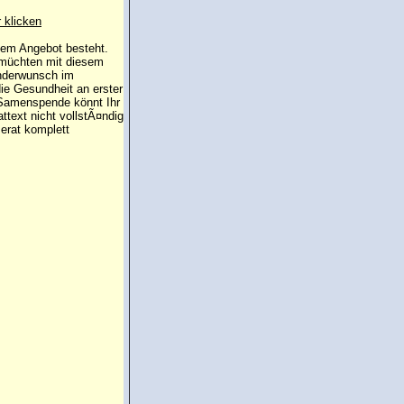
r klicken
 dem Angebot besteht.
 müchten mit diesem
inderwunsch im
die Gesundheit an erster
e Samenspende könnt Ihr
attext nicht vollstÃ¤ndig
erat komplett