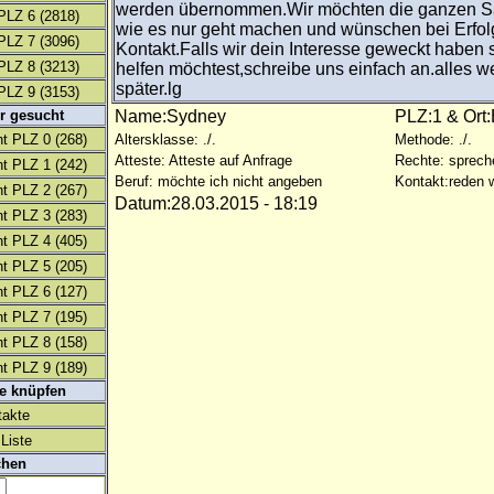
werden übernommen.Wir möchten die ganzen 
PLZ 6
(2818)
wie es nur geht machen und wünschen bei Erfol
PLZ 7
(3096)
Kontakt.Falls wir dein Interesse geweckt haben 
PLZ 8
(3213)
helfen möchtest,schreibe uns einfach an.alles w
später.lg
PLZ 9
(3153)
r gesucht
Name:Sydney
PLZ:1 & Ort:
t PLZ 0
(268)
Altersklasse: ./.
Methode: ./.
Atteste: Atteste auf Anfrage
Rechte: sprech
t PLZ 1
(242)
Beruf: möchte ich nicht angeben
Kontakt:reden w
t PLZ 2
(267)
Datum:28.03.2015 - 18:19
t PLZ 3
(283)
t PLZ 4
(405)
t PLZ 5
(205)
t PLZ 6
(127)
t PLZ 7
(195)
t PLZ 8
(158)
t PLZ 9
(189)
te knüpfen
takte
Liste
chen