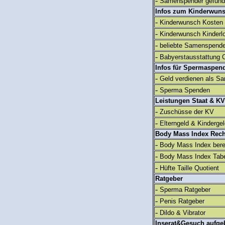
-
Samenspender gefun
Infos zum Kinderwun
-
Kinderwunsch Kosten
-
Kinderwunsch Kinderl
-
beliebte Samenspend
-
Babyerstausstattung C
Infos für Spermaspen
-
Geld verdienen als S
-
Sperma Spenden
Leistungen Staat & KV
-
Zuschüsse der KV
-
Elterngeld & Kinderge
Body Mass Index Rec
-
Body Mass Index ber
-
Body Mass Index Tabe
-
Hüfte Taille Quotient
Ratgeber
-
Sperma Ratgeber
-
Penis Ratgeber
-
Dildo & Vibrator
Inserat&Gesuch aufge