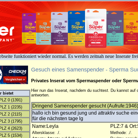
bseite funktioniert wieder normal. Es werden zeitnah neue Inserate fre
Gesuch eines Samenspender - Sperma Su
Privates Inserat vom Spermaspender oder Sper
Hier nun das Inserat, nachdem du suchtest. Du kannst auf d
 bietet
antworten.
PLZ 0
(1391)
Dringend Samenspender gesucht (Aufrufe:1946
PLZ 1
(2235)
hallo ich bin gesund jung und attraktiv suche 
PLZ 2
(2115)
für die nächsten tage lg
PLZ 3
(1795)
Name:Leyla
PLZ:7 & Ort:
PLZ 4
(2623)
Altersklasse: ./.
Methode: ./.
PLZ 5
(1534)