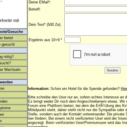
Deine EMail*:
Betreff:
bseite mit
Dein Text* (500 Ze):
bote/Gesuche
r bietet
Ergebnis aus 10+9 *
 gesucht
ng nötig?
esucht?
ter Wechseln
 werden
use
Information:
Schon ein Hotel für die Spende gefunden?
Hie
Bitte schreibe den User nur an, sofern echtes Interesse an
rden
Es bringt weder Dir noch dem Angeschriebenem etwas. Wir
Forum eine Plattform bieten, bei dem die ErfÃ¼llung des K
mptome
Mittelpunkt steht, daher steht nicht nur die Sympathie oder 
Stelle, sondern auch der Kontakt untereinander. Die privat
en
hier fördern. Bei einem nicht verifizierten User wird der Inser
on
angezeigt. Beim
verifizierten User/Premiumuser
wird das Ins
ausgegeben.