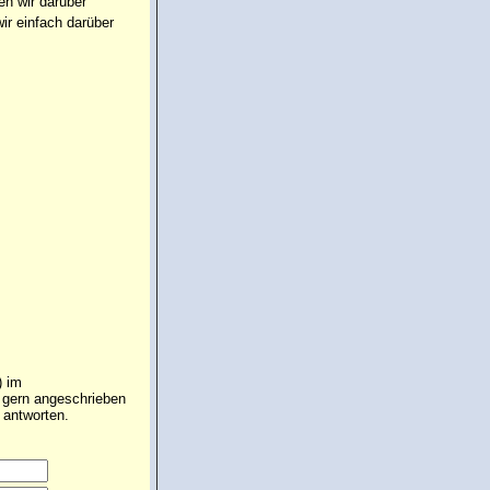
en wir darüber
ir einfach darüber
) im
e gern angeschrieben
 antworten.