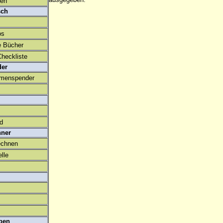
den
sch
os
e Bücher
heckliste
der
amenspender
ld
hner
echnen
lle
ben