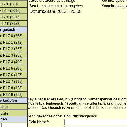
Atteste: Atteste auf Anfrage
Rechte: sprech
PLZ 6
(2818)
Beruf: möchte ich nicht angeben
Kontakt:reden w
PLZ 7
(3096)
Datum:28.09.2013 - 20:08
PLZ 8
(3213)
PLZ 9
(3153)
r gesucht
t PLZ 0
(268)
t PLZ 1
(242)
t PLZ 2
(267)
t PLZ 3
(283)
t PLZ 4
(405)
t PLZ 5
(205)
t PLZ 6
(127)
t PLZ 7
(195)
t PLZ 8
(158)
t PLZ 9
(189)
Leyla hat hier ein Gesuch (Dringend Samenspender gesucht
te knüpfen
Postleitzahlenbereich 7 (Stuttgart) verüffentlicht und mücht
takte
werden.Das Gesuch ist vom 28.09.2013. Du kannst nun hier
Liste
Mit * gekennzeichnet sind Pflichtangaben!
chen
Dein Name*: