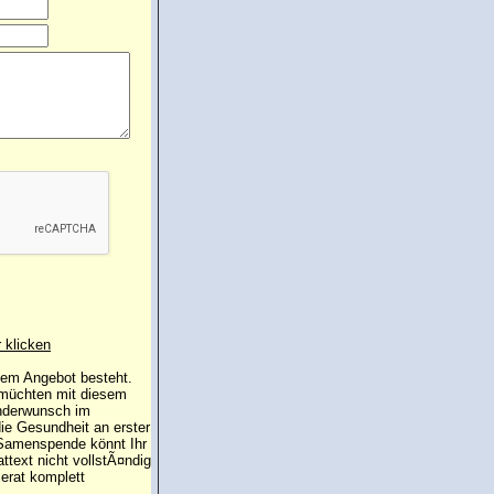
r klicken
 dem Angebot besteht.
 müchten mit diesem
inderwunsch im
die Gesundheit an erster
e Samenspende könnt Ihr
attext nicht vollstÃ¤ndig
erat komplett