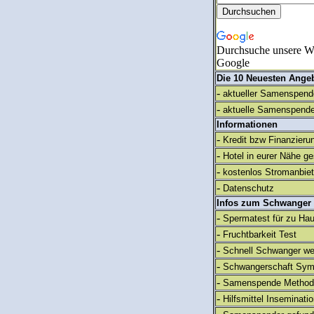
Durchsuche unsere We
Google
Die 10 Neuesten Ange
-
aktueller Samenspende
-
aktuelle Samenspende
Informationen
-
Kredit bzw Finanzieru
-
Hotel in eurer Nähe g
-
kostenlos Stromanbie
-
Datenschutz
Infos zum Schwanger
-
Spermatest für zu Ha
-
Fruchtbarkeit Test
-
Schnell Schwanger we
-
Schwangerschaft Sy
-
Samenspende Method
-
Hilfsmittel Inseminati