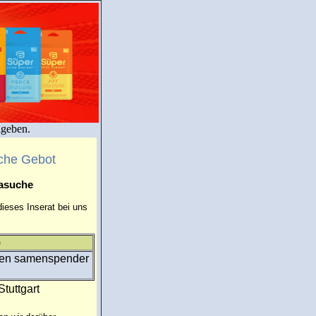
igeben.
che Gebot
masuche
ieses Inserat bei uns
)
einen samenspender
Stuttgart