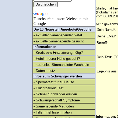
Shirley hat hi
(Potsdam) ver
vom 08.09.201
Durchsuche unsere Webseite mit
Google
Mit * gekennze
Die 10 Neuesten Angebote/Gesuche
Dein Name*:
-
aktueller Samenspender bietet
Deine EMail*:
-
aktuelle Samenspende gesucht
Betreff:
Informationen
-
Kredit bzw Finanzierung nötig?
Dein Text* (5
-
Hotel in eurer Nähe gesucht?
-
kostenlos Stromanbieter Wechseln
-
Datenschutz
Ergebnis aus 
Infos zum Schwanger werden
-
Spermatest für zu Hause
-
Fruchtbarkeit Test
-
Schnell Schwanger werden
-
Schwangerschaft Symptome
-
Samenspende Methoden
-
Hilfsmittel Insemination
Information: