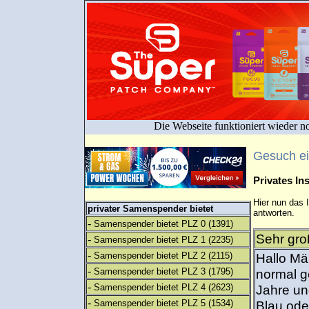
Die Webseite funktioniert wieder n
Gesuch e
Privates I
Hier nun das 
privater Samenspender bietet
antworten.
-
Samenspender bietet PLZ 0
(1391)
Sehr gro
-
Samenspender bietet PLZ 1
(2235)
-
Samenspender bietet PLZ 2
(2115)
Hallo Mä
-
Samenspender bietet PLZ 3
(1795)
normal g
-
Samenspender bietet PLZ 4
(2623)
Jahre und
-
Samenspender bietet PLZ 5
(1534)
Blau ode