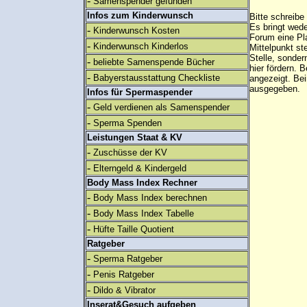
-
Samenspender gefunden
Infos zum Kinderwunsch
Bitte schreibe
Es bringt wed
-
Kinderwunsch Kosten
Forum eine Pl
-
Kinderwunsch Kinderlos
Mittelpunkt st
Stelle, sonder
-
beliebte Samenspende Bücher
hier fördern. B
-
Babyerstausstattung Checkliste
angezeigt. B
ausgegeben.
Infos für Spermaspender
-
Geld verdienen als Samenspender
-
Sperma Spenden
Leistungen Staat & KV
-
Zuschüsse der KV
-
Elterngeld & Kindergeld
Body Mass Index Rechner
-
Body Mass Index berechnen
-
Body Mass Index Tabelle
-
Hüfte Taille Quotient
Ratgeber
-
Sperma Ratgeber
-
Penis Ratgeber
-
Dildo & Vibrator
Inserat&Gesuch aufgeben