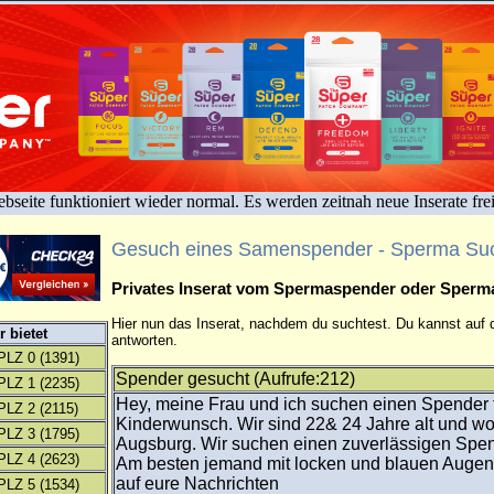
bseite funktioniert wieder normal. Es werden zeitnah neue Inserate fre
Gesuch eines Samenspender - Sperma Su
Privates Inserat vom Spermaspender oder Sper
Hier nun das Inserat, nachdem du suchtest. Du kannst auf d
 bietet
antworten.
PLZ 0
(1391)
Spender gesucht (Aufrufe:212)
PLZ 1
(2235)
Hey, meine Frau und ich suchen einen Spender 
PLZ 2
(2115)
Kinderwunsch. Wir sind 22& 24 Jahre alt und w
PLZ 3
(1795)
Augsburg. Wir suchen einen zuverlässigen Spende
PLZ 4
(2623)
Am besten jemand mit locken und blauen Augen:
auf eure Nachrichten
PLZ 5
(1534)