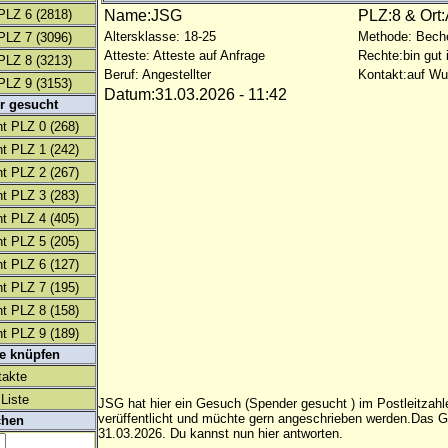
PLZ 6
(2818)
Name:JSG
PLZ:8 & Ort
Altersklasse: 18-25
Methode: Bech
PLZ 7
(3096)
Atteste: Atteste auf Anfrage
Rechte:bin gut 
PLZ 8
(3213)
Beruf: Angestellter
Kontakt:auf W
PLZ 9
(3153)
Datum:31.03.2026 - 11:42
r gesucht
t PLZ 0
(268)
t PLZ 1
(242)
t PLZ 2
(267)
t PLZ 3
(283)
t PLZ 4
(405)
t PLZ 5
(205)
t PLZ 6
(127)
t PLZ 7
(195)
t PLZ 8
(158)
t PLZ 9
(189)
te knüpfen
takte
Liste
JSG hat hier ein Gesuch (Spender gesucht ) im Postleitzahl
verüffentlicht und müchte gern angeschrieben werden.Das 
chen
31.03.2026. Du kannst nun hier antworten.