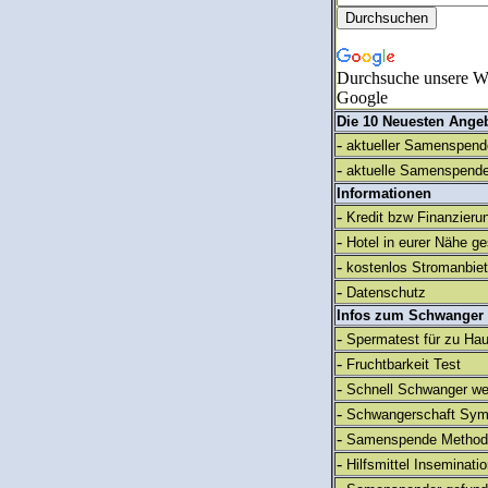
Durchsuche unsere We
Google
Die 10 Neuesten Ange
-
aktueller Samenspende
-
aktuelle Samenspende
Informationen
-
Kredit bzw Finanzieru
-
Hotel in eurer Nähe g
-
kostenlos Stromanbie
-
Datenschutz
Infos zum Schwanger
-
Spermatest für zu Ha
-
Fruchtbarkeit Test
-
Schnell Schwanger we
-
Schwangerschaft Sy
-
Samenspende Method
-
Hilfsmittel Inseminati