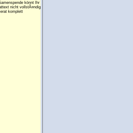
e Samenspende könnt Ihr
attext nicht vollstÃ¤ndig
erat komplett