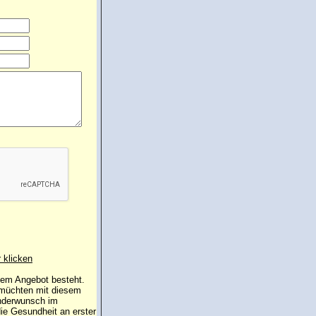
r klicken
 dem Angebot besteht.
 müchten mit diesem
inderwunsch im
die Gesundheit an erster