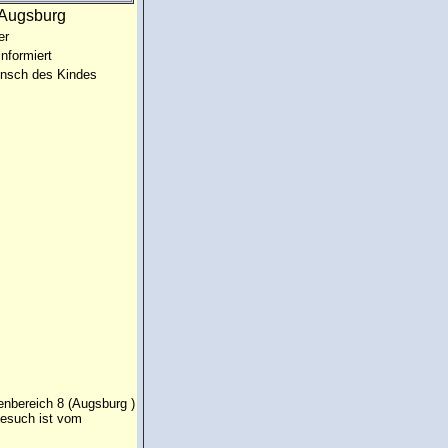
:Augsburg
er
informiert
unsch des Kindes
enbereich 8 (Augsburg )
Gesuch ist vom