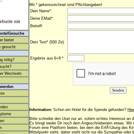
Mit * gekennzeichnet sind Pflichtangaben!
Dein Name*:
Deine EMail*:
bseite mit
Betreff:
bote/Gesuche
r bietet
Dein Text* (500 Ze):
 gesucht
Ergebnis aus 6+8 *
ng nötig?
esucht?
ter Wechseln
 werden
use
rden
Information:
Schon ein Hotel für die Spende gefunden?
Hie
mptome
Bitte schreibe den User nur an, sofern echtes Interesse an
en
Es bringt weder Dir noch dem Angeschriebenem etwas. Wir
on
Forum eine Plattform bieten, bei dem die ErfÃ¼llung des K
Mittelpunkt steht, daher steht nicht nur die Sympathie oder 