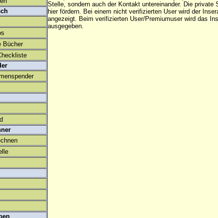
den
Stelle, sondern auch der Kontakt untereinander. Die privat
sch
hier fördern. Bei einem nicht verifizierten User wird der Inser
angezeigt. Beim
verifizierten User/Premiumuser
wird das Ins
ausgegeben.
os
e Bücher
heckliste
der
amenspender
ld
hner
echnen
lle
ben