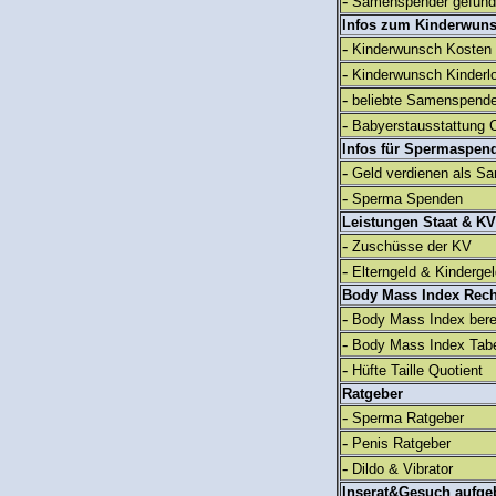
-
Samenspender gefun
Infos zum Kinderwun
-
Kinderwunsch Kosten
-
Kinderwunsch Kinderl
-
beliebte Samenspend
-
Babyerstausstattung C
Infos für Spermaspen
-
Geld verdienen als S
-
Sperma Spenden
Leistungen Staat & KV
-
Zuschüsse der KV
-
Elterngeld & Kinderge
Body Mass Index Rec
-
Body Mass Index ber
-
Body Mass Index Tabe
-
Hüfte Taille Quotient
Ratgeber
-
Sperma Ratgeber
-
Penis Ratgeber
-
Dildo & Vibrator
Inserat&Gesuch aufge