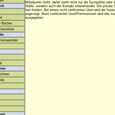
den
Mittelpunkt steht, daher steht nicht nur die Sympathie oder 
sch
Stelle, sondern auch der Kontakt untereinander. Die privat
hier fördern. Bei einem nicht verifizierten User wird der Inser
angezeigt. Beim
verifizierten User/Premiumuser
wird das Ins
os
ausgegeben.
e Bücher
heckliste
der
amenspender
ld
hner
echnen
lle
ben