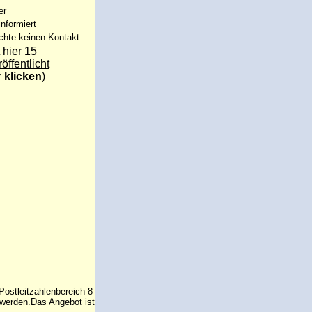
er
informiert
chte keinen Kontakt
 hier 15
röffentlicht
r klicken
)
Postleitzahlenbereich 8
 werden.Das Angebot ist