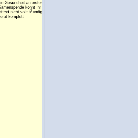
die Gesundheit an erster
e Samenspende könnt Ihr
attext nicht vollstÃ¤ndig
erat komplett