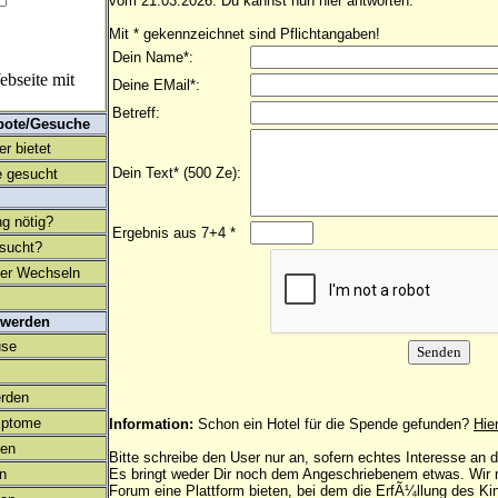
vom 21.03.2026. Du kannst nun hier antworten.
Mit * gekennzeichnet sind Pflichtangaben!
Dein Name*:
bseite mit
Deine EMail*:
Betreff:
bote/Gesuche
r bietet
Dein Text* (500 Ze):
 gesucht
ng nötig?
Ergebnis aus 7+4 *
esucht?
ter Wechseln
 werden
use
rden
mptome
Information:
Schon ein Hotel für die Spende gefunden?
Hie
en
Bitte schreibe den User nur an, sofern echtes Interesse an
on
Es bringt weder Dir noch dem Angeschriebenem etwas. Wir
Forum eine Plattform bieten, bei dem die ErfÃ¼llung des K