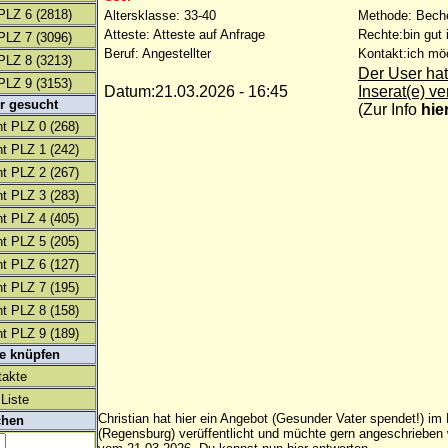
PLZ 6
(2818)
Altersklasse: 33-40
Methode: Bech
Atteste: Atteste auf Anfrage
Rechte:bin gut 
PLZ 7
(3096)
Beruf: Angestellter
Kontakt:ich mö
PLZ 8
(3213)
Der User hat
PLZ 9
(3153)
Datum:21.03.2026 - 16:45
Inserat(e) ve
r gesucht
(
Zur Info
hie
t PLZ 0
(268)
t PLZ 1
(242)
t PLZ 2
(267)
t PLZ 3
(283)
t PLZ 4
(405)
t PLZ 5
(205)
t PLZ 6
(127)
t PLZ 7
(195)
t PLZ 8
(158)
t PLZ 9
(189)
te knüpfen
takte
Liste
Christian hat hier ein Angebot (Gesunder Vater spendet!) im 
chen
(Regensburg) verüffentlicht und müchte gern angeschrieben