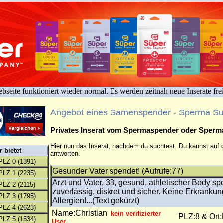
bseite funktioniert wieder normal. Es werden zeitnah neue Inserate fre
Angebot eines Samenspender - Sperma S
Privates Inserat vom Spermaspender oder Sper
Hier nun das Inserat, nachdem du suchtest. Du kannst auf d
 bietet
antworten.
PLZ 0
(1391)
Gesunder Vater spendet! (Aufrufe:77)
PLZ 1
(2235)
Arzt und Vater, 38, gesund, athletischer Body sp
PLZ 2
(2115)
zuverlässig, diskret und sicher. Keine Erkranku
PLZ 3
(1795)
Allergien!...(Text gekürzt)
PLZ 4
(2623)
Name:Christian
kein verifizierter
PLZ:8 & Ort
PLZ 5
(1534)
User