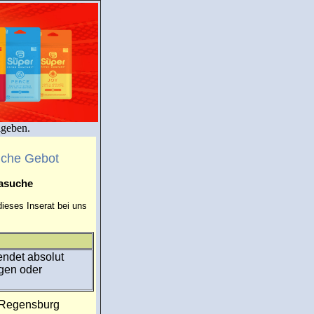
igeben.
uche Gebot
masuche
ieses Inserat bei uns
endet absolut
ngen oder
:Regensburg