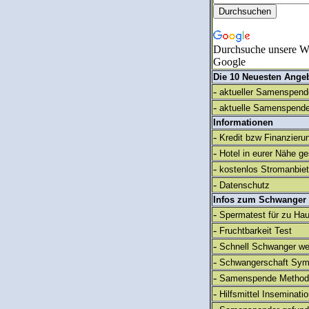
Durchsuche unsere We
Google
Die 10 Neuesten Ange
-
aktueller Samenspende
-
aktuelle Samenspende
Informationen
-
Kredit bzw Finanzieru
-
Hotel in eurer Nähe g
-
kostenlos Stromanbie
-
Datenschutz
Infos zum Schwanger
-
Spermatest für zu Ha
-
Fruchtbarkeit Test
-
Schnell Schwanger we
-
Schwangerschaft Sy
-
Samenspende Method
-
Hilfsmittel Inseminati