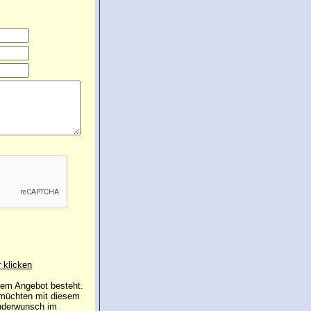
r klicken
 dem Angebot besteht.
 müchten mit diesem
inderwunsch im