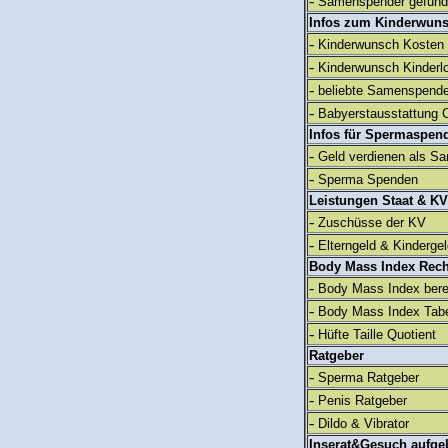
-
Samenspender gefun
Infos zum Kinderwun
-
Kinderwunsch Kosten
-
Kinderwunsch Kinderl
-
beliebte Samenspend
-
Babyerstausstattung C
Infos für Spermaspen
-
Geld verdienen als S
-
Sperma Spenden
Leistungen Staat & KV
-
Zuschüsse der KV
-
Elterngeld & Kinderge
Body Mass Index Rec
-
Body Mass Index ber
-
Body Mass Index Tabe
-
Hüfte Taille Quotient
Ratgeber
-
Sperma Ratgeber
-
Penis Ratgeber
-
Dildo & Vibrator
Inserat&Gesuch aufge