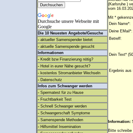
(Karlsruhe ) v
vom 16.03.202
Mit * gekennze
Durchsuche unsere Webseite mit
Dein Name*:
Google
Deine EMail*:
Die 10 Neuesten Angebote/Gesuche
Betreff:
-
aktueller Samenspender bietet
-
aktuelle Samenspende gesucht
Informationen
Dein Text* (5
-
Kredit bzw Finanzierung nötig?
-
Hotel in eurer Nähe gesucht?
Ergebnis aus 
-
kostenlos Stromanbieter Wechseln
-
Datenschutz
Infos zum Schwanger werden
-
Spermatest für zu Hause
-
Fruchtbarkeit Test
-
Schnell Schwanger werden
-
Schwangerschaft Symptome
-
Samenspende Methoden
Information:
-
Hilfsmittel Insemination
Bitte schreibe