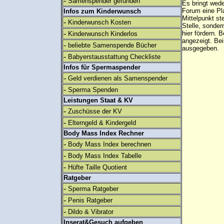
-
Samenspender gefunden
Es bringt wed
Forum eine Pl
Infos zum Kinderwunsch
Mittelpunkt st
-
Kinderwunsch Kosten
Stelle, sonder
-
hier fördern. B
Kinderwunsch Kinderlos
angezeigt. B
-
beliebte Samenspende Bücher
ausgegeben.
-
Babyerstausstattung Checkliste
Infos für Spermaspender
-
Geld verdienen als Samenspender
-
Sperma Spenden
Leistungen Staat & KV
-
Zuschüsse der KV
-
Elterngeld & Kindergeld
Body Mass Index Rechner
-
Body Mass Index berechnen
-
Body Mass Index Tabelle
-
Hüfte Taille Quotient
Ratgeber
-
Sperma Ratgeber
-
Penis Ratgeber
-
Dildo & Vibrator
Inserat&Gesuch aufgeben