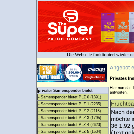
Die Webseite funktioniert wieder n
Angebot 
Privates I
Hier nun das 
privater Samenspender bietet
antworten.
-
Samenspender bietet PLZ 0
(1391)
Fruchtbar
-
Samenspender bietet PLZ 1
(2235)
-
Samenspender bietet PLZ 2
(2115)
Nach dem
-
Samenspender bietet PLZ 3
(1795)
möchte i
-
Samenspender bietet PLZ 4
(2623)
36 1,92 g
-
Samenspender bietet PLZ 5
(1534)
(Text gek