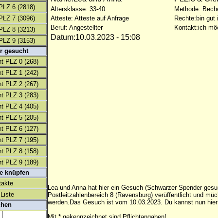
PLZ 6
(2818)
Altersklasse: 33-40
Methode: Bech
PLZ 7
(3096)
Atteste: Atteste auf Anfrage
Rechte:bin gut 
Beruf: Angestellter
Kontakt:ich mö
PLZ 8
(3213)
Datum:10.03.2023 - 15:08
PLZ 9
(3153)
r gesucht
t PLZ 0
(268)
t PLZ 1
(242)
t PLZ 2
(267)
t PLZ 3
(283)
t PLZ 4
(405)
t PLZ 5
(205)
t PLZ 6
(127)
t PLZ 7
(195)
t PLZ 8
(158)
t PLZ 9
(189)
te knüpfen
takte
Lea und Anna hat hier ein Gesuch (Schwarzer Spender gesu
Liste
Postleitzahlenbereich 8 (Ravensburg) verüffentlicht und mü
werden.Das Gesuch ist vom 10.03.2023. Du kannst nun hier
chen
Mit * gekennzeichnet sind Pflichtangaben!