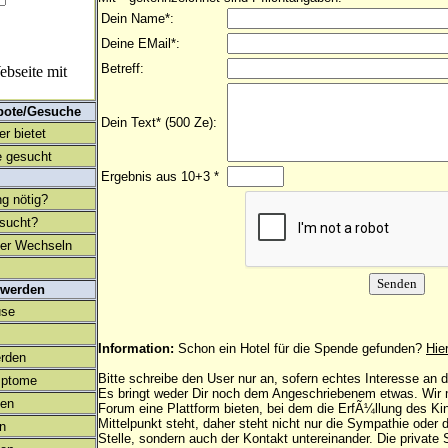
Dein Name*:
Deine EMail*:
Betreff:
bseite mit
bote/Gesuche
Dein Text* (500 Ze):
r bietet
 gesucht
Ergebnis aus 10+3 *
ng nötig?
esucht?
ter Wechseln
 werden
use
Information:
Schon ein Hotel für die Spende gefunden?
Hie
rden
Bitte schreibe den User nur an, sofern echtes Interesse an
mptome
Es bringt weder Dir noch dem Angeschriebenem etwas. Wir
en
Forum eine Plattform bieten, bei dem die ErfÃ¼llung des K
Mittelpunkt steht, daher steht nicht nur die Sympathie oder 
on
Stelle, sondern auch der Kontakt untereinander. Die privat