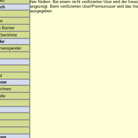
den
hier fördern. Bei einem nicht verifizierten User wird der Inser
angezeigt. Beim
verifizierten User/Premiumuser
wird das Ins
sch
ausgegeben.
os
e Bücher
heckliste
der
amenspender
ld
hner
echnen
lle
ben