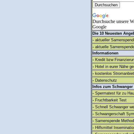
Durchsuche unsere We
Google
Die 10 Neuesten Ange
-
aktueller Samenspende
-
aktuelle Samenspende
Informationen
-
Kredit bzw Finanzieru
-
Hotel in eurer Nähe g
-
kostenlos Stromanbie
-
Datenschutz
Infos zum Schwanger
-
Spermatest für zu Ha
-
Fruchtbarkeit Test
-
Schnell Schwanger we
-
Schwangerschaft Sy
-
Samenspende Method
-
Hilfsmittel Inseminati