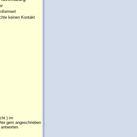
er
informiert
chte keinen Kontakt
cht ) im
chte gern angeschrieben
 antworten.