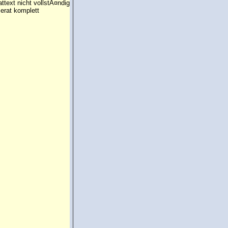
attext nicht vollstÃ¤ndig
erat komplett