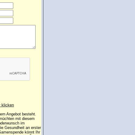
r klicken
 dem Angebot besteht.
 müchten mit diesem
inderwunsch im
die Gesundheit an erster
e Samenspende könnt Ihr