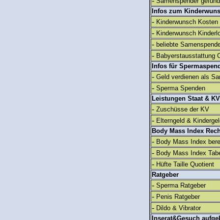
-
Samenspender gefun
Infos zum Kinderwun
-
Kinderwunsch Kosten
-
Kinderwunsch Kinderl
-
beliebte Samenspend
-
Babyerstausstattung C
Infos für Spermaspen
-
Geld verdienen als S
-
Sperma Spenden
Leistungen Staat & KV
-
Zuschüsse der KV
-
Elterngeld & Kinderge
Body Mass Index Rec
-
Body Mass Index ber
-
Body Mass Index Tabe
-
Hüfte Taille Quotient
Ratgeber
-
Sperma Ratgeber
-
Penis Ratgeber
-
Dildo & Vibrator
Inserat&Gesuch aufge