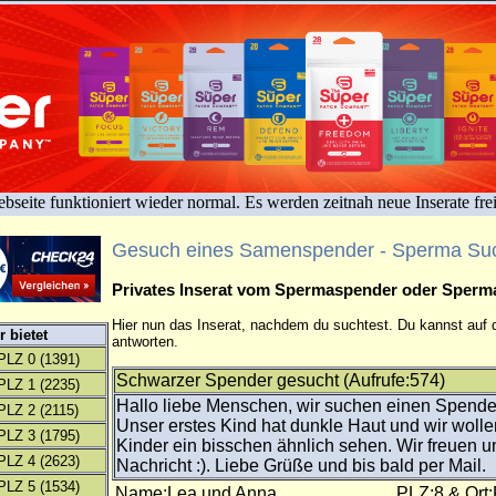
bseite funktioniert wieder normal. Es werden zeitnah neue Inserate fre
Gesuch eines Samenspender - Sperma Su
Privates Inserat vom Spermaspender oder Sper
Hier nun das Inserat, nachdem du suchtest. Du kannst auf d
 bietet
antworten.
PLZ 0
(1391)
Schwarzer Spender gesucht (Aufrufe:574)
PLZ 1
(2235)
Hallo liebe Menschen, wir suchen einen Spender
PLZ 2
(2115)
Unser erstes Kind hat dunkle Haut und wir wolle
PLZ 3
(1795)
Kinder ein bisschen ähnlich sehen. Wir freuen u
PLZ 4
(2623)
Nachricht :). Liebe Grüße und bis bald per Mail.
PLZ 5
(1534)
Name:Lea und Anna
PLZ:8 & Ort