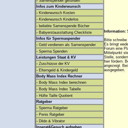
-
Samenspender gefunden
Infos zum Kinderwunsch
-
Kinderwunsch Kosten
-
Kinderwunsch Kinderlos
-
beliebte Samenspende Bücher
Information:
-
Babyerstausstattung Checkliste
Infos für Spermaspender
Bitte schreibe
-
Es bringt wed
Geld verdienen als Samenspender
Forum eine Pl
-
Sperma Spenden
Mittelpunkt st
Stelle, sonder
Leistungen Staat & KV
hier fördern. B
-
Zuschüsse der KV
angezeigt. B
-
ausgegeben.
Elterngeld & Kindergeld
Body Mass Index Rechner
-
Body Mass Index berechnen
-
Body Mass Index Tabelle
-
Hüfte Taille Quotient
Ratgeber
-
Sperma Ratgeber
-
Penis Ratgeber
-
Dildo & Vibrator
Inserat&Gesuch aufgeben