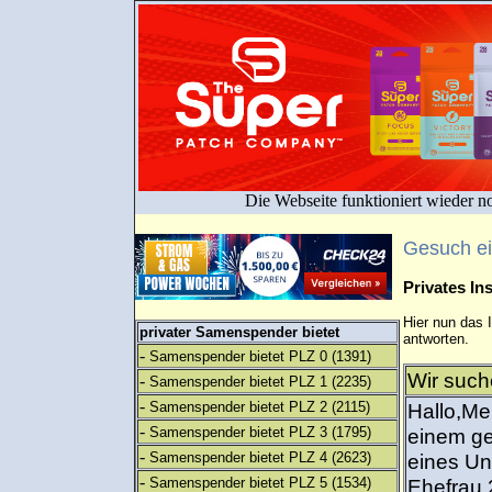
Die Webseite funktioniert wieder n
Gesuch e
Privates I
Hier nun das 
privater Samenspender bietet
antworten.
-
Samenspender bietet PLZ 0
(1391)
Wir such
-
Samenspender bietet PLZ 1
(2235)
-
Samenspender bietet PLZ 2
(2115)
Hallo,Me
-
Samenspender bietet PLZ 3
(1795)
einem g
-
Samenspender bietet PLZ 4
(2623)
eines Un
-
Samenspender bietet PLZ 5
(1534)
Ehefrau 