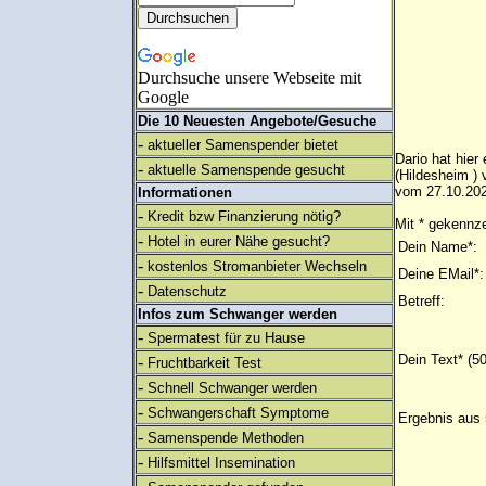
Durchsuche unsere Webseite mit
Google
Die 10 Neuesten Angebote/Gesuche
-
aktueller Samenspender bietet
Dario hat hier
-
aktuelle Samenspende gesucht
(Hildesheim )
vom 27.10.202
Informationen
-
Kredit bzw Finanzierung nötig?
Mit * gekennze
-
Hotel in eurer Nähe gesucht?
Dein Name*:
-
kostenlos Stromanbieter Wechseln
Deine EMail*:
-
Datenschutz
Betreff:
Infos zum Schwanger werden
-
Spermatest für zu Hause
Dein Text* (5
-
Fruchtbarkeit Test
-
Schnell Schwanger werden
-
Schwangerschaft Symptome
Ergebnis aus 
-
Samenspende Methoden
-
Hilfsmittel Insemination