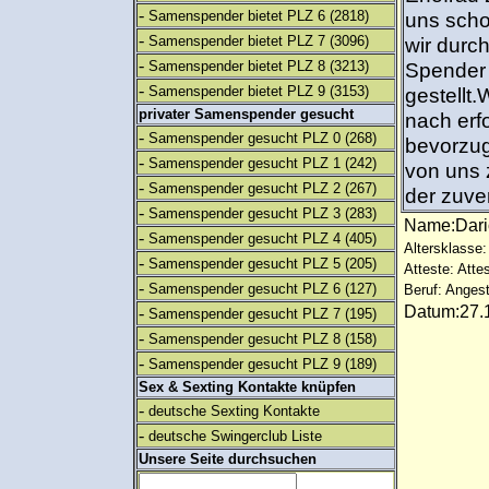
-
Samenspender bietet PLZ 6
(2818)
uns scho
-
Samenspender bietet PLZ 7
(3096)
wir durc
-
Samenspender bietet PLZ 8
(3213)
Spender 
-
Samenspender bietet PLZ 9
(3153)
gestellt
privater Samenspender gesucht
nach erf
-
Samenspender gesucht PLZ 0
(268)
bevorzug
-
Samenspender gesucht PLZ 1
(242)
von uns 
-
Samenspender gesucht PLZ 2
(267)
der zuver
-
Samenspender gesucht PLZ 3
(283)
Name:Dar
-
Samenspender gesucht PLZ 4
(405)
Altersklasse:
-
Samenspender gesucht PLZ 5
(205)
Atteste: Atte
-
Samenspender gesucht PLZ 6
(127)
Beruf: Angest
Datum:27.1
-
Samenspender gesucht PLZ 7
(195)
-
Samenspender gesucht PLZ 8
(158)
-
Samenspender gesucht PLZ 9
(189)
Sex & Sexting Kontakte knüpfen
-
deutsche Sexting Kontakte
-
deutsche Swingerclub Liste
Unsere Seite durchsuchen