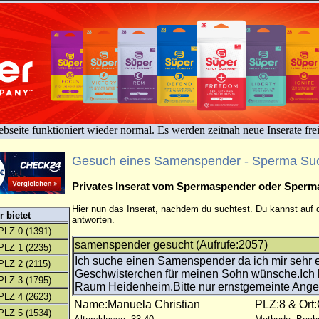
bseite funktioniert wieder normal. Es werden zeitnah neue Inserate fre
Gesuch eines Samenspender - Sperma Su
Privates Inserat vom Spermaspender oder Sper
Hier nun das Inserat, nachdem du suchtest. Du kannst auf d
 bietet
antworten.
PLZ 0
(1391)
samenspender gesucht (Aufrufe:2057)
PLZ 1
(2235)
Ich suche einen Samenspender da ich mir sehr 
PLZ 2
(2115)
Geschwisterchen für meinen Sohn wünsche.Ic
PLZ 3
(1795)
Raum Heidenheim.Bitte nur ernstgemeinte Ange
PLZ 4
(2623)
Name:Manuela Christian
PLZ:8 & Ort:
PLZ 5
(1534)