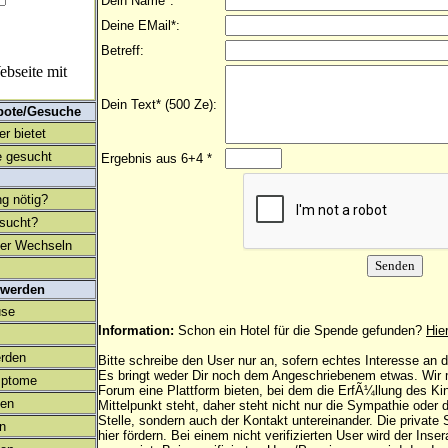
Dein Name*:
Deine EMail*:
Betreff:
bseite mit
Dein Text* (500 Ze):
bote/Gesuche
r bietet
 gesucht
Ergebnis aus 6+4 *
ng nötig?
esucht?
ter Wechseln
 werden
use
Information:
Schon ein Hotel für die Spende gefunden?
Hie
rden
Bitte schreibe den User nur an, sofern echtes Interesse an
Es bringt weder Dir noch dem Angeschriebenem etwas. Wir
mptome
Forum eine Plattform bieten, bei dem die ErfÃ¼llung des K
en
Mittelpunkt steht, daher steht nicht nur die Sympathie oder 
Stelle, sondern auch der Kontakt untereinander. Die privat
on
hier fördern. Bei einem nicht verifizierten User wird der Inser