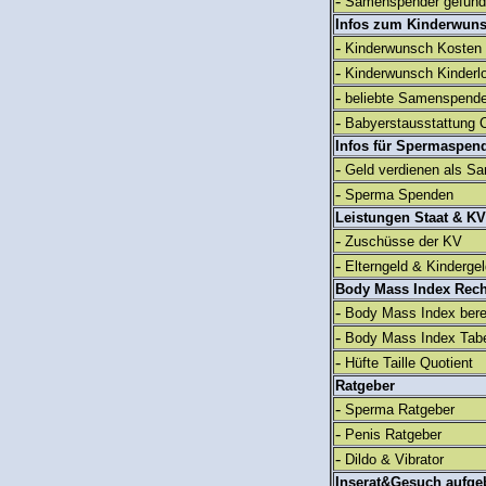
-
Samenspender gefun
Infos zum Kinderwun
-
Kinderwunsch Kosten
-
Kinderwunsch Kinderl
-
beliebte Samenspend
-
Babyerstausstattung C
Infos für Spermaspen
-
Geld verdienen als S
-
Sperma Spenden
Leistungen Staat & KV
-
Zuschüsse der KV
-
Elterngeld & Kinderge
Body Mass Index Rec
-
Body Mass Index ber
-
Body Mass Index Tabe
-
Hüfte Taille Quotient
Ratgeber
-
Sperma Ratgeber
-
Penis Ratgeber
-
Dildo & Vibrator
Inserat&Gesuch aufge