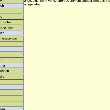
den
angezeigt. Beim
verifizierten User/Premiumuser
wird das Ins
ausgegeben.
sch
os
e Bücher
heckliste
der
amenspender
ld
hner
echnen
lle
ben