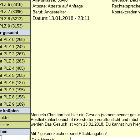
Altersklasse: 33-40
Methode: Bech
PLZ 6
(2818)
Atteste: Atteste auf Anfrage
Rechte:spreche
PLZ 7
(3096)
Beruf: Angestellter
Kontakt:reden w
Datum:13.01.2018 - 23:11
PLZ 8
(3213)
PLZ 9
(3153)
r gesucht
t PLZ 0
(268)
t PLZ 1
(242)
t PLZ 2
(267)
t PLZ 3
(283)
t PLZ 4
(405)
t PLZ 5
(205)
t PLZ 6
(127)
t PLZ 7
(195)
t PLZ 8
(158)
t PLZ 9
(189)
te knüpfen
Manuela Christian hat hier ein Gesuch (samenspender gesuc
takte
Postleitzahlenbereich 8 (Gerstetten) verüffentlicht und müc
werden.Das Gesuch ist vom 13.01.2018. Du kannst nun hier
Liste
chen
Mit * gekennzeichnet sind Pflichtangaben!