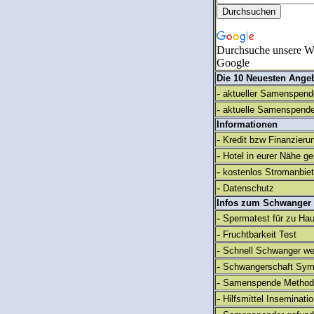
Durchsuche unsere We
Google
Die 10 Neuesten Ange
-
aktueller Samenspende
-
aktuelle Samenspende
Informationen
-
Kredit bzw Finanzieru
-
Hotel in eurer Nähe g
-
kostenlos Stromanbie
-
Datenschutz
Infos zum Schwanger
-
Spermatest für zu Ha
-
Fruchtbarkeit Test
-
Schnell Schwanger we
-
Schwangerschaft Sy
-
Samenspende Method
-
Hilfsmittel Inseminati