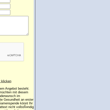
r klicken
 dem Angebot besteht.
 müchten mit diesem
inderwunsch im
die Gesundheit an erster
e Samenspende könnt Ihr
attext nicht vollstÃ¤ndig