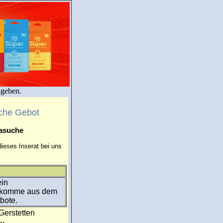
igeben.
che Gebot
masuche
ieses Inserat bei uns
ein
h komme aus dem
bote.
Gerstetten