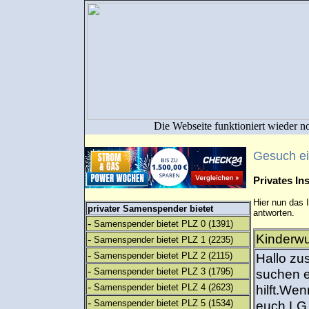
Die Webseite funktioniert wieder n
Gesuch e
Privates I
Hier nun das 
privater Samenspender bietet
antworten.
-
Samenspender bietet PLZ 0
(1391)
Kinderwu
-
Samenspender bietet PLZ 1
(2235)
-
Samenspender bietet PLZ 2
(2115)
Hallo zu
-
Samenspender bietet PLZ 3
(1795)
suchen e
-
Samenspender bietet PLZ 4
(2623)
hilft.Wen
-
Samenspender bietet PLZ 5
(1534)
euch.LG 