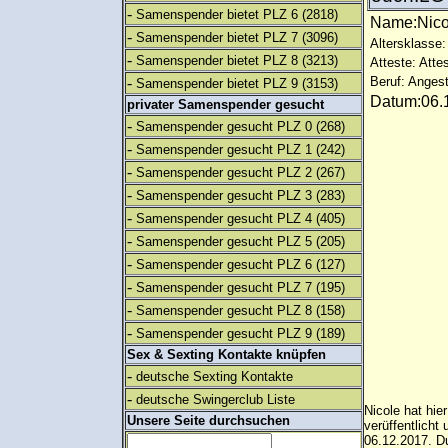
-
Samenspender bietet PLZ 6
(2818)
Name:Nic
-
Samenspender bietet PLZ 7
(3096)
Altersklasse:
-
Samenspender bietet PLZ 8
(3213)
Atteste: Atte
-
Beruf: Angest
Samenspender bietet PLZ 9
(3153)
Datum:06.1
privater Samenspender gesucht
-
Samenspender gesucht PLZ 0
(268)
-
Samenspender gesucht PLZ 1
(242)
-
Samenspender gesucht PLZ 2
(267)
-
Samenspender gesucht PLZ 3
(283)
-
Samenspender gesucht PLZ 4
(405)
-
Samenspender gesucht PLZ 5
(205)
-
Samenspender gesucht PLZ 6
(127)
-
Samenspender gesucht PLZ 7
(195)
-
Samenspender gesucht PLZ 8
(158)
-
Samenspender gesucht PLZ 9
(189)
Sex & Sexting Kontakte knüpfen
-
deutsche Sexting Kontakte
-
deutsche Swingerclub Liste
Nicole hat hie
Unsere Seite durchsuchen
verüffentlich
06.12.2017. Du