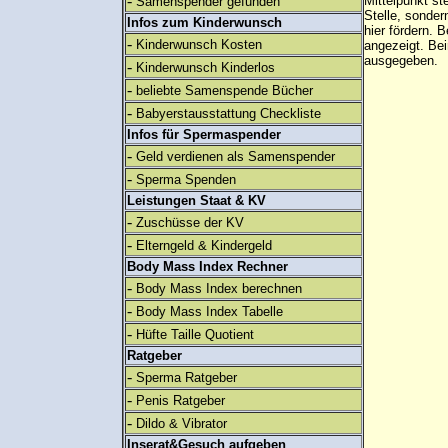
-
Mittelpunkt st
Samenspender gefunden
Stelle, sonder
Infos zum Kinderwunsch
hier fördern. B
-
Kinderwunsch Kosten
angezeigt. B
ausgegeben.
-
Kinderwunsch Kinderlos
-
beliebte Samenspende Bücher
-
Babyerstausstattung Checkliste
Infos für Spermaspender
-
Geld verdienen als Samenspender
-
Sperma Spenden
Leistungen Staat & KV
-
Zuschüsse der KV
-
Elterngeld & Kindergeld
Body Mass Index Rechner
-
Body Mass Index berechnen
-
Body Mass Index Tabelle
-
Hüfte Taille Quotient
Ratgeber
-
Sperma Ratgeber
-
Penis Ratgeber
-
Dildo & Vibrator
Inserat&Gesuch aufgeben