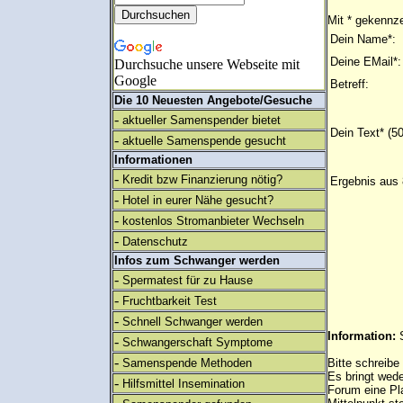
Mit * gekennze
Dein Name*:
Deine EMail*:
Durchsuche unsere Webseite mit
Google
Betreff:
Die 10 Neuesten Angebote/Gesuche
-
aktueller Samenspender bietet
Dein Text* (5
-
aktuelle Samenspende gesucht
Informationen
-
Kredit bzw Finanzierung nötig?
Ergebnis aus 
-
Hotel in eurer Nähe gesucht?
-
kostenlos Stromanbieter Wechseln
-
Datenschutz
Infos zum Schwanger werden
-
Spermatest für zu Hause
-
Fruchtbarkeit Test
-
Schnell Schwanger werden
Information:
-
Schwangerschaft Symptome
-
Samenspende Methoden
Bitte schreibe
Es bringt wed
-
Hilfsmittel Insemination
Forum eine Pl