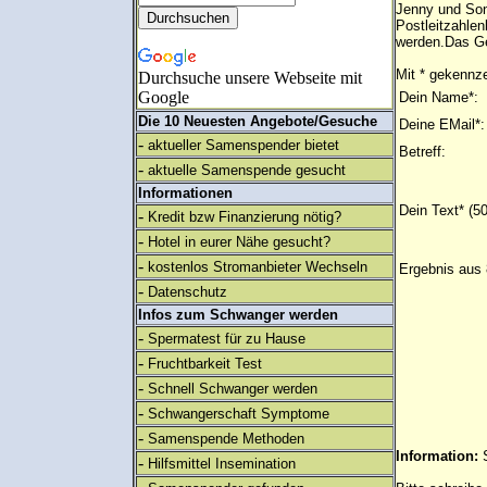
Jenny und Son
Postleitzahlen
werden.Das Ge
Mit * gekennze
Durchsuche unsere Webseite mit
Google
Dein Name*:
Die 10 Neuesten Angebote/Gesuche
Deine EMail*:
-
aktueller Samenspender bietet
Betreff:
-
aktuelle Samenspende gesucht
Informationen
Dein Text* (5
-
Kredit bzw Finanzierung nötig?
-
Hotel in eurer Nähe gesucht?
-
kostenlos Stromanbieter Wechseln
Ergebnis aus 
-
Datenschutz
Infos zum Schwanger werden
-
Spermatest für zu Hause
-
Fruchtbarkeit Test
-
Schnell Schwanger werden
-
Schwangerschaft Symptome
-
Samenspende Methoden
Information:
-
Hilfsmittel Insemination