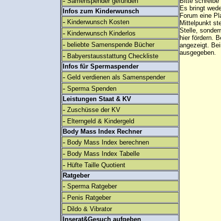
-
Samenspender gefunden
Bitte schreibe
Es bringt wed
Infos zum Kinderwunsch
Forum eine Pl
-
Kinderwunsch Kosten
Mittelpunkt st
Stelle, sonder
-
Kinderwunsch Kinderlos
hier fördern. B
-
beliebte Samenspende Bücher
angezeigt. B
ausgegeben.
-
Babyerstausstattung Checkliste
Infos für Spermaspender
-
Geld verdienen als Samenspender
-
Sperma Spenden
Leistungen Staat & KV
-
Zuschüsse der KV
-
Elterngeld & Kindergeld
Body Mass Index Rechner
-
Body Mass Index berechnen
-
Body Mass Index Tabelle
-
Hüfte Taille Quotient
Ratgeber
-
Sperma Ratgeber
-
Penis Ratgeber
-
Dildo & Vibrator
Inserat&Gesuch aufgeben