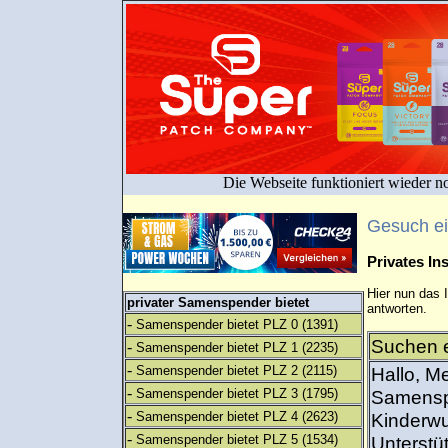
Die Webseite funktioniert wieder n
Gesuch e
Privates I
Hier nun das 
privater Samenspender bietet
antworten.
-
Samenspender bietet PLZ 0
(1391)
Suchen e
-
Samenspender bietet PLZ 1
(2235)
-
Samenspender bietet PLZ 2
(2115)
Hallo, M
-
Samenspender bietet PLZ 3
(1795)
Samensp
-
Samenspender bietet PLZ 4
(2623)
Kinderwun
-
Samenspender bietet PLZ 5
(1534)
Unterstü